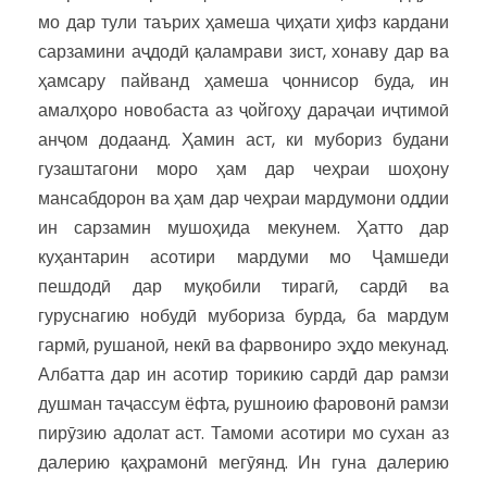
мо дар тули таърих ҳамеша ҷиҳати ҳифз кардани
сарзамини аҷдодӣ қаламрави зист, хонаву дар ва
ҳамсару пайванд ҳамеша ҷоннисор буда, ин
амалҳоро новобаста аз ҷойгоҳу дараҷаи иҷтимоӣ
анҷом додаанд. Ҳамин аст, ки мубориз будани
гузаштагони моро ҳам дар чеҳраи шоҳону
мансабдорон ва ҳам дар чеҳраи мардумони оддии
ин сарзамин мушоҳида мекунем. Ҳатто дар
куҳантарин асотири мардуми мо Ҷамшеди
пешдодӣ дар муқобили тирагӣ, сардӣ ва
гуруснагию нобудӣ мубориза бурда, ба мардум
гармӣ, рушаноӣ, некӣ ва фарвониро эҳдо мекунад.
Албатта дар ин асотир торикию сардӣ дар рамзи
душман таҷассум ёфта, рушноию фаровонӣ рамзи
пирӯзию адолат аст. Тамоми асотири мо сухан аз
далерию қаҳрамонӣ мегӯянд. Ин гуна далерию