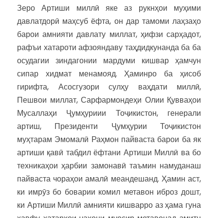
Зеро Артиши миллӣ яке аз рукнҳои муҳими
давлатдорӣ маҳсуб ёфта, он дар тамоми лаҳзаҳо
барои амнияти давлату миллат, ҳифзи сарҳадот,
рафъи хатароти афзояндаву таҳдидкунанда ба ба
осудагии зиндагонии мардуми кишвар ҳамчун
сипар хидмат менамояд. Ҳаминро ба ҳисоб
гирифта, Асосгузори сулҳу ваҳдати миллӣ,
Пешвои миллат, Сарфармондеҳи Олии Қувваҳои
Мусаллаҳи Ҷумҳуриии Тоҷикистон, генерали
артиш, Президенти Ҷумҳурии Тоҷикистон
муҳтарам Эмомалӣ Раҳмон пайваста барои ба як
артиши қавӣ табдил ёфтани Артиши Миллӣ ва бо
техникаҳои ҳарбии замонавӣ таъмин намуданаш
пайваста чораҳои амалӣ меандешанд. Ҳамин аст,
ки имрӯз бо боварии комил метавон иброз дошт,
ки Артиши Миллӣ амнияти кишварро аз ҳама гуна