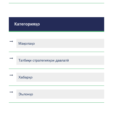
Категорияҳо
Мақолаҳо
Татбиқи стратегияҳои давлатӣ
Хабарҳо
Эълонҳо