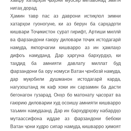
хавфу хатарҳои ҷаҳони муосир метавонад эмитн
нигаҳ дорад.
Ҳамин тавр пас аз даврони истиқлол зимни
хатарҳои гуоногуне, ки аз берун ба сарҳадоти
кишвари Тоҷикистон сурат гирифт, Артиши миллӣ
ва фарзандони ғаюру диловари тоҷик истодагарӣ
намуда, якпорчагии кишварро аз ин ҳамлаҳо
дифоъ намуданд. Дар ҳаргуна бархурдҳо, ки
таҳдид ба амнияти давлату миллат буд
фарзандони ба ору номуси Ватан ҷонбозӣ намуда,
дар муқобили душманон истодагарӣ карда,
нагузоштанд як каф хоки ин сарзамин ба дасти
бегонагон гузарад. Онҳо бо матонату ҷасорат ва
ғаюрию диловарии худ осоишу амнияти кишварро
таъмин намудаанд. Дар ин бархудрҳову набардҳо
мутаассифона иддае аз фарзандони бебоки
Ватан ҷони худро сипар намуда, кишварро ҳимоят