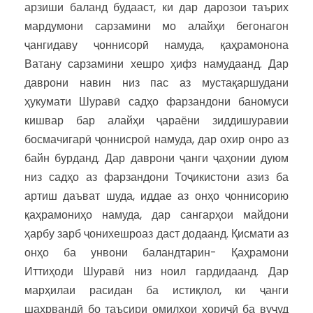
арзиши баланд будааст, ки дар дарозои таърих
мардумони сарзамини мо алайҳи бегонагон
ҷангидаву ҷоннисорӣ намуда, қаҳрамонона
Ватану сарзамини хешро ҳифз намудаанд. Дар
даврони навин низ пас аз мустақаршудани
ҳукумати Шуравӣ садҳо фарзандони баномуси
кишвар бар алайҳи ҷараёни зиддишуравии
босмачигарӣ ҷоннисроӣ намуда, дар охир онро аз
байн бурданд. Дар даврони ҷанги ҷаҳонии дуюм
низ садҳо аз фарзандони Тоҷикистони азиз ба
артиш даъват шуда, иддае аз онҳо ҷоннисорию
қаҳрамониҳо намуда, дар сангарҳои майдони
ҳарбу зарб ҷонихешроаз даст додаанд. Қисмати аз
онҳо ба унвони баландтарин- Қаҳрамони
Иттиҳоди Шуравӣ низ ноил гардидаанд. Дар
марҳилаи расидан ба истиқлол, ки ҷанги
шаҳрвандӣ бо таъсири омилҳои хориҷӣ ба вуҷуд