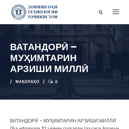
ВАТАНДОРӢ –
МУҲИМТАРИН
АРЗИШИ МИЛЛӢ
МАҚОЛАҲО
0
ВАТАНДОРӢ – МУҲИМТАРИН АРЗИШИ МИЛЛӢ
(Ба ифтихори 32 -юмин солгарди таъсиси Артиши