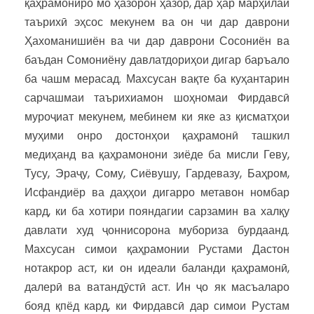
қаҳрамониро мо ҳазорон ҳазор, дар ҳар марҳилаи
таърихӣ эҳсос мекунем ва он чи дар даврони
Ҳахоманишиён ва чи дар даврони Сосониён ва
баъдан Сомониёну давлатдориҳои дигар баръало
ба чашм мерасад. Махсусан вақте ба куҳантарин
сарчашмаи таърихиамон шоҳномаи Фирдавсӣ
муроҷиат мекунем, мебинем ки яке аз қисматҳои
муҳими онро достонҳои қаҳрамонӣ ташкил
медиҳанд ва қаҳрамонони зиёде ба мисли Геву,
Тусу, Эраҷу, Сому, Сиёвушу, Гардевазу, Баҳром,
Исфандиёр ва даҳҳои дигарро метавон номбар
кард, ки ба хотири пояндагии сарзамин ва халқу
давлати худ ҷоннисорона мубориза бурдаанд.
Махсусан симои қаҳрамонии Рустами Дастон
нотакрор аст, ки он идеали баланди қаҳрамонӣ,
далерӣ ва ватандӯстӣ аст. Ин ҷо як масъаларо
бояд қпёд кард, ки Фирдавсӣ дар симои Рустам