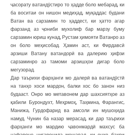
ҷасорату ватандӯстиро то ҳадде боло мебарад, ки
ба воситаи он нишон медиҳад, муқаддас будани
Ватан ва сарзамин то ҳаддест, ки ҳатто агар
фарзанд аз ҷониби мухолиф бар марзу буму
сарзамин юриш кунад, Рустам ҳимояти Ватанро аз
он боло меҳисобад. Ҳамин аст, ки Фирдавсӣ
арзиши Ватану ватандорӣ ва далерию ҳифзи
сарзаминро аз тамоми арзишҳои дигар боло
мегузорад.
Дар таърихи фарҳанги мо далерӣ ва ватандӯстӣ
на танҳо хоси мардон, балки хос бо занон низ
будааст. Онро мо метавонем дар шахсиятҳое аз
қабили Бурондухт, Меҳрмоҳ, Таҳмина, Фарангис,
Манижа, Гурдофарид ва амсоли ин мушоҳида
намуд. Чунин ба назар мерасад, ки дар таърихи
фарҳанги мо мардию ҷавонмардӣ махсус ба
нафароне нигаронида мешавад, ки онҳо баҳри