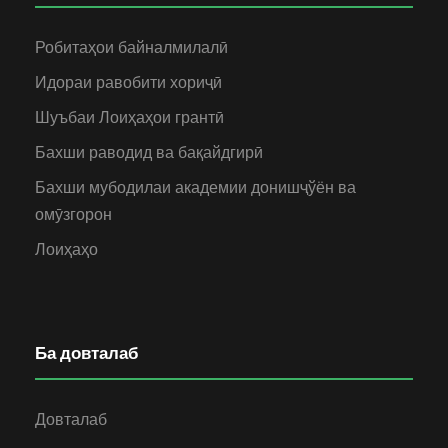
Робитаҳои байналмилалӣ
Идораи равобити хориҷӣ
Шуъбаи Лоиҳаҳои грантӣ
Бахши раводид ва бақайдгирӣ
Бахши мубодилаи академии донишҷўён ва
омӯзгорон
Лоиҳаҳо
Ба довталаб
Довталаб