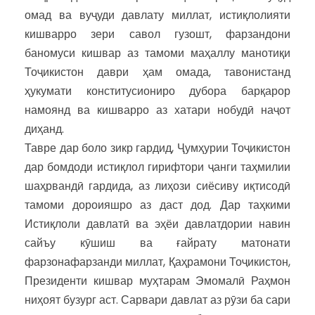
омад ва вуҷуди давлату миллат, истиқлолияти
кишварро зери савол гузошт, фарзандони
баномуси кишвар аз тамоми маҳаллу манотиқи
Тоҷикистон даври ҳам омада, тавонистанд
ҳукумати конститусиониро дубора барқарор
намоянд ва кишварро аз хатари нобудӣ наҷот
диҳанд.
Тавре дар боло зикр гардид, Ҷумҳурии Тоҷикистон
дар бомдоди истиқлол гирифтори ҷанги таҳмилии
шаҳрвандӣ гардида, аз лиҳози сиёсиву иқтисодӣ
тамоми дороияшро аз даст дод. Дар таҳкими
Истиқлоли давлатӣ ва эҳёи давлатдории навин
сайъу кӯшиш ва ғайрату матонати
фарзонафарзанди миллат, Қаҳрамони Тоҷикистон,
Президенти кишвар муҳтарам Эмомалӣ Раҳмон
ниҳоят бузург аст. Сарвари давлат аз рӯзи ба сари