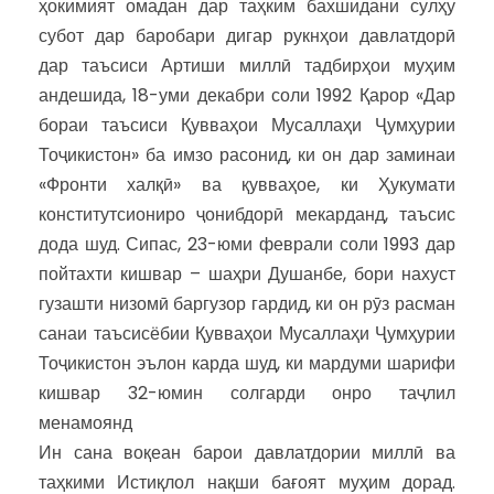
ҳокимият омадан дар таҳким бахшидани сулҳу
субот дар баробари дигар рукнҳои давлатдорӣ
дар таъсиси Артиши миллӣ тадбирҳои муҳим
андешида, 18-уми декабри соли 1992 Қарор «Дар
бораи таъсиси Қувваҳои Мусаллаҳи Ҷумҳурии
Тоҷикистон» ба имзо расонид, ки он дар заминаи
«Фронти халқӣ» ва қувваҳое, ки Ҳукумати
конститутсиониро ҷонибдорӣ мекарданд, таъсис
дода шуд. Сипас, 23-юми феврали соли 1993 дар
пойтахти кишвар – шаҳри Душанбе, бори нахуст
гузашти низомӣ баргузор гардид, ки он рӯз расман
санаи таъсисёбии Қувваҳои Мусаллаҳи Ҷумҳурии
Тоҷикистон эълон карда шуд, ки мардуми шарифи
кишвар 32-юмин солгарди онро таҷлил
менамоянд
Ин сана воқеан барои давлатдории миллӣ ва
таҳкими Истиқлол нақши бағоят муҳим дорад.