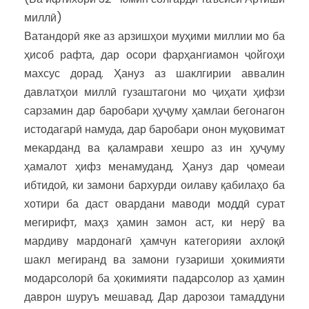
миллӣ)
Ватандорӣ яке аз арзишҳои муҳими миллии мо ба
ҳисоб рафта, дар осори фарҳангиамон ҷойгоҳи
махсус дорад. Ҳануз аз шаклгирии аввалин
давлатҳои миллӣ гузаштагони мо ҷиҳати ҳифзи
сарзамин дар баробари ҳуҷуму ҳамлаи бегонагон
истодагарӣ намуда, дар баробари онон муқовимат
мекарданд ва қаламрави хешро аз ин ҳуҷуму
ҳамалот ҳифз менамуданд. Ҳануз дар ҷомеаи
ибтидоӣ, ки замони бархурди оилаву қабилаҳо ба
хотири ба даст овардани маводи моддӣ сурат
мегирифт, маҳз ҳамин замон аст, ки нерӯ ва
мардиву мардонагӣ ҳамчун категорияи ахлоқӣ
шакл мегиранд ва замони гузариши ҳокимияти
модарсолорӣ ба ҳокимияти падарсолор аз ҳамин
даврон шуруъ мешавад. Дар дарозои тамаддуни