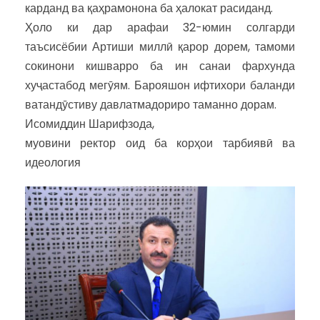
карданд ва қаҳрамонона ба ҳалокат расиданд.
Ҳоло ки дар арафаи 32-юмин солгарди
таъсисёбии Артиши миллӣ қарор дорем, тамоми
сокинони кишварро ба ин санаи фархунда
хуҷастабод мегӯям. Барояшон ифтихори баланди
ватандӯстиву давлатмадориро таманно дорам.
Исомиддин Шарифзода,
муовини ректор оид ба корҳои тарбиявӣ ва
идеология