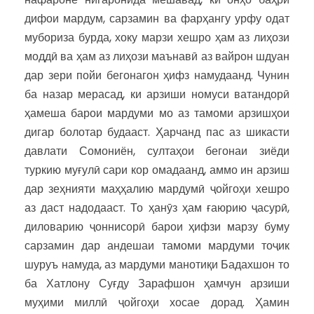
дифои мардум, сарзамин ва фарҳангу урфу одат
мубориза бурда, хоку марзи хешро ҳам аз лиҳози
моддӣ ва ҳам аз лиҳози маънавӣ аз вайрон шдуан
дар зери пойи бегонагон ҳифз намудаанд. Чунин
ба назар мерасад, ки арзиши номуси ватандорӣ
ҳамеша барои мардуми мо аз тамоми арзишҳои
дигар болотар будааст. Ҳарчанд пас аз шикасти
давлати Сомониён, султаҳои бегонаи зиёди
туркию муғулӣ сари кор омадаанд, аммо ин арзиш
дар зеҳнияти маҳҳалию мардумӣ ҷойгоҳи хешро
аз даст надодааст. То ҳанӯз ҳам ғаюрию ҷасурӣ,
диловарию ҷоннисорӣ барои ҳифзи марзу буму
сарзамин дар андешаи тамоми мардуми тоҷик
шуруъ намуда, аз мардуми манотиқи Бадахшон то
ба Хатлону Суғду Зарафшон ҳамчун арзиши
муҳими миллӣ ҷойгоҳи хосае дорад. Ҳамин