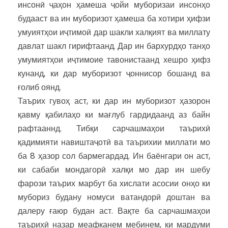
инсонӣ ҷаҳон ҳамеша ҷойи муборизаи инсонҳо
будааст ва ин муборизот ҳамеша ба хотири ҳифзи
умуиятҳои иҷтимоӣ дар шакли халқият ва миллату
давлат шакл гирифтаанд. Дар ин бархурдҳо танҳо
умумиятҳои иҷтимоие тавонистаанд хешро ҳифз
кунанд, ки дар муборизот ҷоннисор бошанд ва
ғолиб оянд.
Таърих гувоҳ аст, ки дар ин муборизот ҳазорон
қавму қабилаҳо ки мағлуб гардидаанд аз байн
рафтааннд. Тибқи сарчашмаҳои таърихӣ
қадимияти навиштаҷотӣ ва таърихии миллати мо
ба 8 ҳазор сол бармегардад. Ин баёнгари он аст,
ки сабаби мондагорӣ халқи мо дар ин шебу
фарози таърих марбут ба хислати асосии онҳо ки
мубориз будану номуси ватандорӣ доштан ва
далеру ғаюр будан аст. Вақте ба сарчашмаҳои
таърихӣ назар меафканем мебинем, ки мардуми