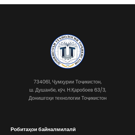
734061, Ҷумҳурии Тоҷикистон,
ш. Душанбе, кӯч. Н.Қаробоев 63/3,
Донишгоҳи технологии Тоҷикистон
Робитаҳои байналмилалӣ