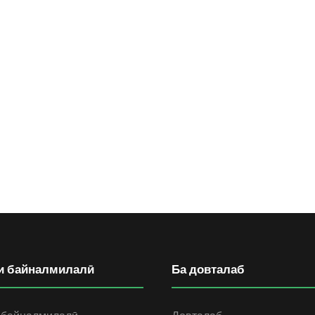
и байналмилалӣ
Ба довталаб