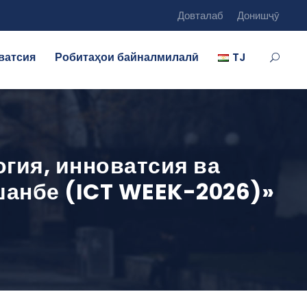
Довталаб
Донишҷӯ
ватсия
Робитаҳои байналмилалӣ
TJ
гия, инноватсия ва
шанбе (ICT WEEK-2026)»