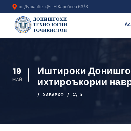
ш. Душанбе, кӯч. Н.Қаробоев 63/3
Ас
Иштироки Донишгоҳ
19
ихтироъкории нав
МАЙ
ХАБАРҲО
0