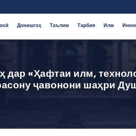
осӣ
Донишгоҳ
Таълим
Тарбия
Илм
Инно
 дар «Ҳафтаи илм, техноло
расону ҷавонони шаҳри Ду