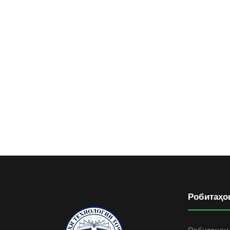
Робитаҳо