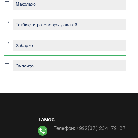
Мақолаҳо
Татбиқи стратегияҳои давлатӣ
Хабарҳо
Эълонҳо
Тамос
Телефон:
+992(37) 234-79-87