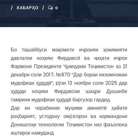
ХАБАРҲО
0
Бо ташаббуси мақомоти иҷроияи ҳокимияти
давлатии ноҳияи Фирдавсӣ ва ҷиҳати иҷрои
Фармони Президенти Ҷумҳурии Тоҷикистон аз 21
декабри соли 2017, №970 “Дар бораи низомномаи
мудофиаи ҳудудӣ”, рӯзи 13 ноябри соли 2025 дар
ҳудуди ноҳияи Фирдавсии шаҳри Душанбе
тамрини мудофиаи ҳудудӣ баргузор гардид.
Дар ин чорабинии муҳими амниятӣ ҳайати
роҳбарият, устодону омӯзгорон ва кормандони
Донишгоҳи технологии Тоҷикистон низ фаъолона
иштирок намуданд.