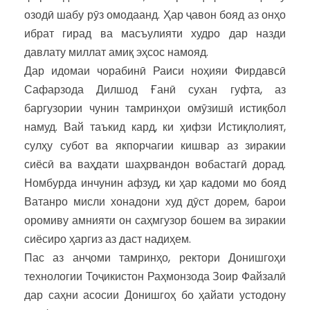
озодӣ шабу рӯз омодаанд. Ҳар ҷавон бояд аз онҳо
ибрат гирад ва масъулияти худро дар назди
давлату миллат амиқ эҳсос намояд.
Дар идомаи чорабинӣ Раиси ноҳияи Фирдавсӣ
Сафарзода Дилшод Ғанӣ сухан гуфта, аз
баргузории чунин тамринҳои омӯзишӣ истиқбол
намуд. Вай таъкид кард, ки ҳифзи Истиқлолият,
сулҳу субот ва якпорчагии кишвар аз зиракии
сиёсӣ ва ваҳдати шаҳрвандон вобастагӣ дорад.
Номбурда инчунин афзуд, ки ҳар кадоми мо бояд
Ватанро мисли хонадони худ дӯст дорем, барои
оромиву амнияти он саҳмгузор бошем ва зиракии
сиёсиро ҳаргиз аз даст надиҳем.
Пас аз анҷоми тамринҳо, ректори Донишгоҳи
технологии Тоҷикистон Раҳмонзода Зоир Файзалӣ
дар саҳни асосии Донишгоҳ бо ҳайати устодону