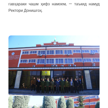
гавҳараки чашм ҳифз намоем, — таъкид намуд
Ректори Донишгоҳ.