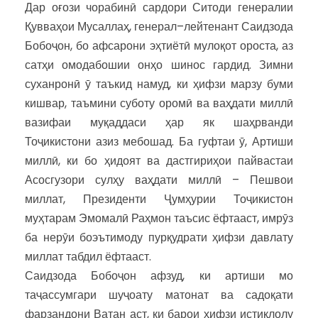
Дар оғози чорабинӣ сардори Ситоди генералии
Қувваҳои Мусаллаҳ, генерал–лейтенант Саидзода
Бобоҷон, бо афсарони эҳтиётӣ мулоқот ороста, аз
сатҳи омодабошии онҳо шинос гардид. Зимни
суханронӣ ӯ таъкид намуд, ки ҳифзи марзу буми
кишвар, таъмини суботу оромӣ ва ваҳдати миллӣ
вазифаи муқаддаси ҳар як шаҳрванди
Тоҷикистони азиз мебошад. Ба гуфтаи ӯ, Артиши
миллӣ, ки бо ҳидоят ва дастгириҳои пайвастаи
Асосгузори сулҳу ваҳдати миллӣ – Пешвои
миллат, Президенти Ҷумҳурии Тоҷикистон
муҳтарам Эмомалӣ Раҳмон таъсис ёфтааст, имрӯз
ба нерӯи боэътимоду пурқудрати ҳифзи давлату
миллат табдил ёфтааст.
Саидзода Бобоҷон афзуд, ки артиши мо
таҷассумгари шуҷоату матонат ва садоқати
фарзандони Ватан аст, ки барои ҳифзи истиқлолу