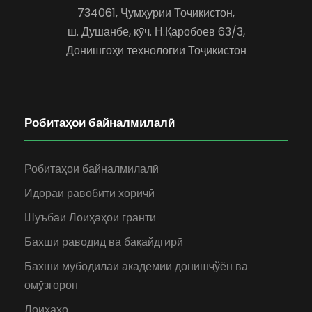
734061, Ҷумҳурии Тоҷикистон,
ш. Душанбе, кӯч. Н.Қаробоев 63/3,
Донишгоҳи технологии Тоҷикистон
Робитаҳои байналмилалӣ
Робитаҳои байналмилалӣ
Идораи равобити хориҷӣ
Шуъбаи Лоиҳаҳои грантӣ
Бахши раводид ва бақайдгирӣ
Бахши мубодилаи академии донишҷўён ва
омӯзгорон
Лоиҳаҳо