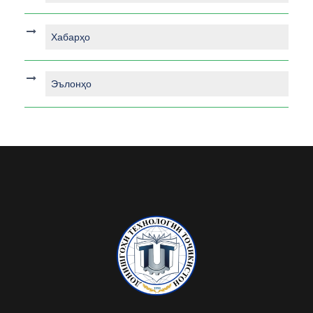
Хабарҳо
Эълонҳо