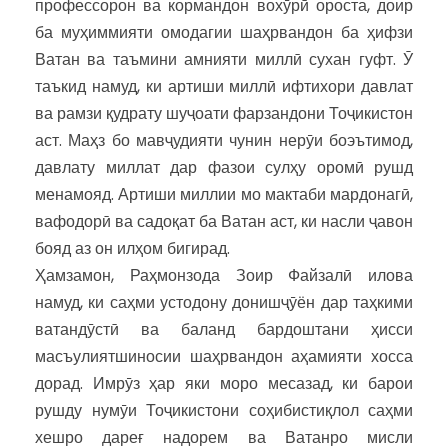
профессорон ва кормандон вохӯрӣ ороста, доир
ба муҳиммияти омодагии шаҳрвандон ба ҳифзи
Ватан ва таъмини амнияти миллӣ сухан гуфт. Ӯ
таъкид намуд, ки артиши миллӣ ифтихори давлат
ва рамзи қудрату шуҷоати фарзандони Тоҷикистон
аст. Маҳз бо мавҷудияти чунин нерӯи боэътимод,
давлату миллат дар фазои сулҳу оромӣ рушд
менамояд. Артиши миллии мо мактаби мардонагӣ,
вафодорӣ ва садоқат ба Ватан аст, ки насли ҷавон
бояд аз он илҳом бигирад.
Ҳамзамон, Раҳмонзода Зоир Файзалӣ илова
намуд, ки саҳми устодону донишҷӯён дар таҳкими
ватандӯстӣ ва баланд бардоштани ҳисси
масъулиятшиносии шаҳрвандон аҳамияти хосса
дорад. Имрӯз ҳар яки моро месазад, ки барои
рушду нумӯи Тоҷикистони соҳибистиқлол саҳми
хешро дареғ надорем ва Ватанро мисли