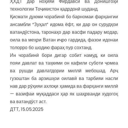
ҲХДТ дар ноҳияи Фирдавсӣ ва Донишгоҳи
технологии Тоҷикистон қадрдонӣ шуданд.
Қисмати дуюми чорабинӣ бо барномаи фарҳангии
ансамбли “Зуҳал” идома ёфт, ки дар он сурудҳои
ватандӯстона, таронаҳо дар васфи падару модар,
оила ва меҳри Ватан иҷро гардида, фазои идонаи
толорро бо шодию фараҳ пур сохтанд.
Ин чорабинӣ бори дигар собит намуд, ки оила
пояи давлат ва таҳкими он кафили суботи ҷомеа
ва рушди давлатдории миллӣ мебошад. Арҷ
гузоштан ба арзишҳои оилавӣ ва тарбияи насли
нав дар рӯҳияи ахлоқи ҳамида ва фарҳанги миллӣ
— вазифаи муқаддаси ҳар як шаҳрванди худогоҳ
ва ватандӯст аст.
ДТТ, 15.05.2025