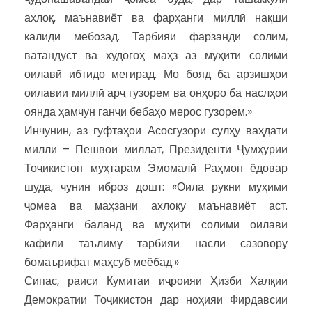
ахлоқ, маънавиёт ва фарҳанги миллӣ нақши
калидӣ мебозад. Тарбияи фарзанди солим,
ватандӯст ва худогоҳ маҳз аз муҳити солими
оилавӣ ибтидо мегирад. Мо бояд ба арзишҳои
оилавии миллӣ арҷ гузорем ва онҳоро ба наслҳои
оянда ҳамчун ганҷи бебаҳо мерос гузорем.»
Инчунин, аз гуфтаҳои Асосгузори сулҳу ваҳдати
миллӣ – Пешвои миллат, Президенти Ҷумҳурии
Тоҷикистон муҳтарам Эмомалӣ Раҳмон ёдовар
шуда, чунин иброз дошт: «Оила рукни муҳими
ҷомеа ва маҳзани ахлоқу маънавиёт аст.
Фарҳанги баланд ва муҳити солими оилавӣ
кафили таълиму тарбияи насли сазовору
бомаърифат маҳсуб меёбад.»
Сипас, раиси Кумитаи иҷроияи Ҳизби Халқии
Демократии Тоҷикистон дар ноҳияи Фирдавсии