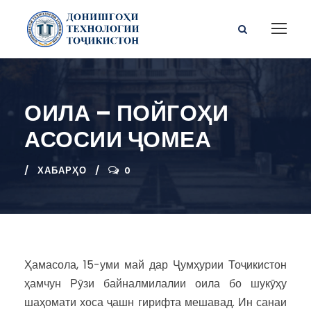
ОИЛА – ПОЙГОҲИ
АСОСИИ ҶОМЕА
ХАБАРҲО
0
Ҳамасола, 15-уми май дар Ҷумҳурии Тоҷикистон
ҳамчун Рӯзи байналмилалии оила бо шукӯҳу
шаҳомати хоса ҷашн гирифта мешавад. Ин санаи