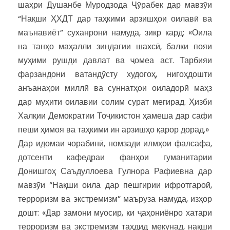
шаҳри Душанбе Муродзода Ҷӯрабек дар мавзӯи
“Нақши ҲХДТ дар таҳкими арзишҳои оилавӣ ва
маънавиёт” суханронӣ намуда, зикр кард: «Оила
на танҳо маҳалли зиндагии шахсӣ, балки пояи
муҳими рушди давлат ва ҷомеа аст. Тарбияи
фарзандони ватандӯсту худогоҳ, нигоҳдошти
анъанаҳои миллӣ ва суннатҳои оиладорӣ маҳз
дар муҳити оилавии солим сурат мегирад. Ҳизби
Халқии Демократии Тоҷикистон ҳамеша дар сафи
пеши ҳимоя ва таҳкими ин арзишҳо қарор дорад.»
Дар идомаи чорабинӣ, номзади илмҳои фалсафа,
дотсенти кафедраи фанҳои гуманитарии
Донишгоҳ Саъдуллоева Гулнора Рафиевна дар
мавзӯи “Нақши оила дар пешгирии ифротгароӣ,
терроризм ва экстремизм” маъруза намуда, изҳор
дошт: «Дар замони муосир, ки ҷаҳониёнро хатари
терроризм ва экстремизм таҳдид мекунад, нақши