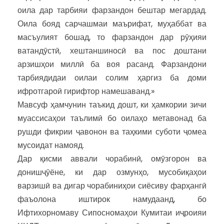
оила дар тарбияи фарзандон бештар мегардад.
Оила бояд сарчашмаи маърифат, муҳаббат ва
масъулият бошад, то фарзандон дар рӯҳияи
ватандӯстӣ, хештаншиносӣ ва пос доштани
арзишҳои миллӣ ба воя расанд. Фарзандони
тарбиядидаи оилаи солим ҳаргиз ба доми
ифротгароӣ гирифтор намешаванд.»
Мавсуф ҳамчунин таъкид дошт, ки ҳамкории зичи
муассисаҳои таълимӣ бо оилаҳо метавонад ба
рушди фикрии ҷавонон ва таҳкими суботи ҷомеа
мусоидат намояд.
Дар қисми аввали чорабинӣ, омӯзгорон ва
донишҷӯёне, ки дар озмунҳо, мусобиқаҳои
варзишӣ ва дигар чорабиниҳои сиёсиву фарҳангӣ
фаъолона иштирок намудаанд, бо
Ифтихорномаву Сипосномаҳои Кумитаи иҷроияи