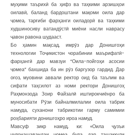
муҳими таърихӣ ба ҳифз ва таҳкими арзишҳои
оилавӣ, баланд бардоштани мақоми оила дар
ҷомеа, тарғиби фарҳанги оиладорӣ ва таҳкими
худшиносиву ватандӯстӣ миёни насли наврасу
ҷавон равона шудааст.
Бо ҳамин мақсад, имрӯз дар Донишгоҳи
технологии Тоҷикистон чорабинии маърифатӣ-
фарҳангӣ дар мавзуи “Оила-пойгоҳи асосии
ҷомеа” бахшида ба ин рӯз баргузор гардид. Дар
оғоз, муовини аввали ректор оид ба таълим ва
сифати таҳсилот аз номи ректори Донишгоҳ
Раҳмонзода Зоир Файзалӣ иштирокчиёнро ба
муносибати Рӯзи байналмилалии оила табрик
намуда, суханони табрикотии гарму самимии
роҳбарияти донишгоҳро ироа намуд.
Мавсуф зикр намуд, ки: «Оила ҷузъи
ҷудонашавандаи ҷомеа буда, дар ташаккули