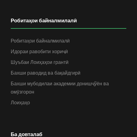
Робитаҳои байналмилалӣ
Робитаҳои байналмилалӣ
Идораи равобити хориҷӣ
Шуъбаи Лоиҳаҳои грантӣ
Бахши раводид ва бақайдгирӣ
Бахши мубодилаи академии донишҷўён ва
омӯзгорон
Лоиҳаҳо
Ба довталаб