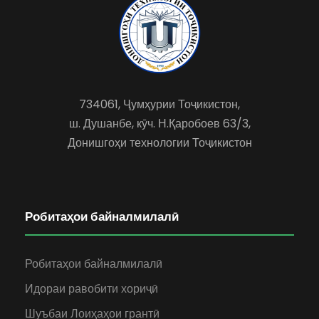
734061, Ҷумҳурии Тоҷикистон,
ш. Душанбе, кӯч. Н.Қаробоев 63/3,
Донишгоҳи технологии Тоҷикистон
Робитаҳои байналмилалӣ
Робитаҳои байналмилалӣ
Идораи равобити хориҷӣ
Шуъбаи Лоиҳаҳои грантӣ