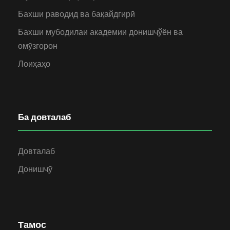
Бахши раводид ва бақайдгирӣ
Бахши мубодилаи академии донишҷўён ва
омӯзгорон
Лоиҳаҳо
Ба довталаб
Довталаб
Донишҷӯ
Тамос