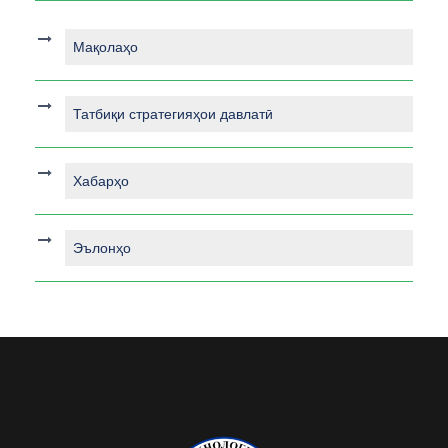
Мақолаҳо
Татбиқи стратегияҳои давлатӣ
Хабарҳо
Эълонҳо