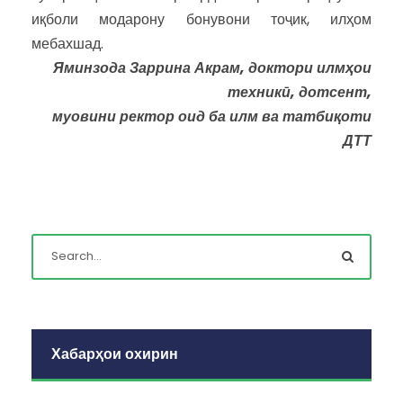
иқболи модарону бонувони тоҷик, илҳом
мебахшад.
Яминзода Заррина Акрам, доктори илмҳои
техникӣ, дотсент,
муовини ректор оид ба илм ва татбиқоти
ДТТ
Хабарҳои охирин