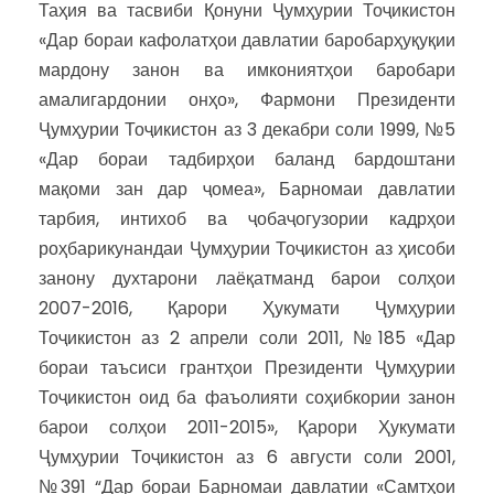
Таҳия ва тасвиби Қонуни Ҷумҳурии Тоҷикистон
«Дар бораи кафолатҳои давлатии баробарҳуқуқии
мардону занон ва имкониятҳои баробари
амалигардонии онҳо», Фармони Президенти
Ҷумҳурии Тоҷикистон аз 3 декабри соли 1999, №5
«Дар бораи тадбирҳои баланд бардоштани
мақоми зан дар ҷомеа», Барномаи давлатии
тарбия, интихоб ва ҷобаҷогузории кадрҳои
роҳбарикунандаи Ҷумҳурии Тоҷикистон аз ҳисоби
занону духтарони лаёқатманд барои солҳои
2007-2016, Қарори Ҳукумати Ҷумҳурии
Тоҷикистон аз 2 апрели соли 2011, №185 «Дар
бораи таъсиси грантҳои Президенти Ҷумҳурии
Тоҷикистон оид ба фаъолияти соҳибкории занон
барои солҳои 2011-2015», Қарори Ҳукумати
Ҷумҳурии Тоҷикистон аз 6 августи соли 2001,
№391 “Дар бораи Барномаи давлатии «Самтҳои