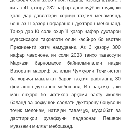
ки аз 41 ҳазору 232 нафар донишҷӯёни тоҷик, ки
ҳоло дар давлатҳои хориҷӣ таҳсил менамоянд,
беш аз 11 ҳазор нафарашон духтарон мебошанд.
Танҳо дар 10 соли охир 11 ҳазор нафар духтарон
муассисаҳои таҳсилоти олии касбиро бо квотаи
Президентӣ хатм намудаанд. Аз 3 ҳазору 300
нафар ҷавононе, ки соли 2023 танҳо тавассути
Маркази барномаҳои байналмилалии назди
Вазорати маориф ва илми Ҷумҳурии Тоҷикистон
ба хориҷи мамлакат барои таҳсил рафтаанд, 30
фоизашон духтарон мебошанд. Ин рақамҳо , ки
ман онҳоро бо ифтихор арқоми бахту иқболи
баланд ва роҳкушои саодати духтарону бонувони
тоҷик медонам, натиҷаи таваҷҷуҳ, муҳаббат ва
дастгириҳои рӯзафзуни падаронаи Пешвои
муаззами миллат мебошанд.