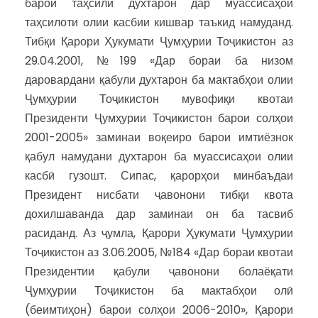
барои таҳсили духтарон дар муассисаҳои
таҳсилоти олии касбии кишвар таъкид намуданд.
Тибқи Қарори Ҳукумати Ҷумҳурии Тоҷикистон аз
29.04.2001, №199 «Дар бораи ба низом
даровардани қабули духтарон ба мактабҳои олии
Ҷумҳурии Тоҷикистон мувофиқи квотаи
Президенти Ҷумҳурии Тоҷикистон барои солҳои
2001-2005» заминаи воқеиро барои имтиёзнок
қабул намудани духтарон ба муассисаҳои олии
касбӣ гузошт. Сипас, қарорҳои минбаъдаи
Президент нисбати ҷавонони тибқи квота
дохилшаванда дар заминаи он ба тасвиб
расиданд. Аз ҷумла, Қарори Ҳукумати Ҷумҳурии
Тоҷикистон аз 3.06.2005, №184 «Дар бораи квотаи
Президентии қабули ҷавонони болаёқати
Ҷумҳурии Тоҷикистон ба мактабҳои олӣ
(беимтиҳон) барои солҳои 2006-2010», Қарори