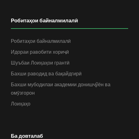
Робитаҳои байналмилалӣ
Робитаҳои байналмилалӣ
Идораи равобити хориҷӣ
Шуъбаи Лоиҳаҳои грантӣ
Бахши раводид ва бақайдгирӣ
Бахши мубодилаи академии донишҷўён ва
омӯзгорон
Лоиҳаҳо
Ба довталаб