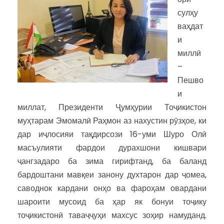
сулҳу
ваҳдат
и
миллӣ
–
Пешво
и
миллат, Президенти Ҷумҳурии Тоҷикистон
муҳтарам Эмомалӣ Раҳмон аз нахустин рӯзҳое, ки
дар иҷлосияи тақдирсози 16-уми Шуро Олӣ
масъулияти фардои дурахшони кишвари
ҷангзадаро ба зима гирифтанд, ба баланд
бардоштани мавқеи занону духтарон дар ҷомеа,
саводнок кардани онҳо ва фароҳам овардани
шароити мусоид ба ҳар як бонуи тоҷику
тоҷикистонӣ таваҷҷуҳи махсус зоҳир намуданд.