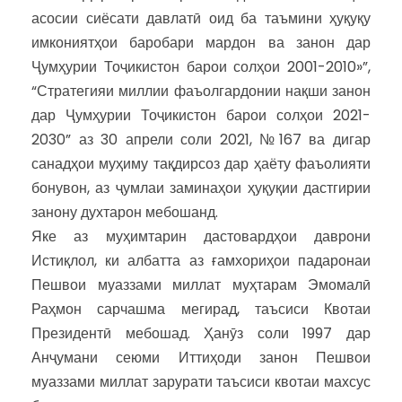
асосии сиёсати давлатӣ оид ба таъмини ҳуқуқу
имкониятҳои баробари мардон ва занон дар
Ҷумҳурии Тоҷикистон барои солҳои 2001-2010»”,
“Стратегияи миллии фаъолгардонии нақши занон
дар Ҷумҳурии Тоҷикистон барои солҳои 2021-
2030” аз 30 апрели соли 2021, №167 ва дигар
санадҳои муҳиму тақдирсоз дар ҳаёту фаъолияти
бонувон, аз ҷумлаи заминаҳои ҳуқуқии дастгирии
занону духтарон мебошанд.
Яке аз муҳимтарин дастовардҳои даврони
Истиқлол, ки албатта аз ғамхориҳои падаронаи
Пешвои муаззами миллат муҳтарам Эмомалӣ
Раҳмон сарчашма мегирад, таъсиси Квотаи
Президентӣ мебошад. Ҳанӯз соли 1997 дар
Анҷумани сеюми Иттиҳоди занон Пешвои
муаззами миллат зарурати таъсиси квотаи махсус