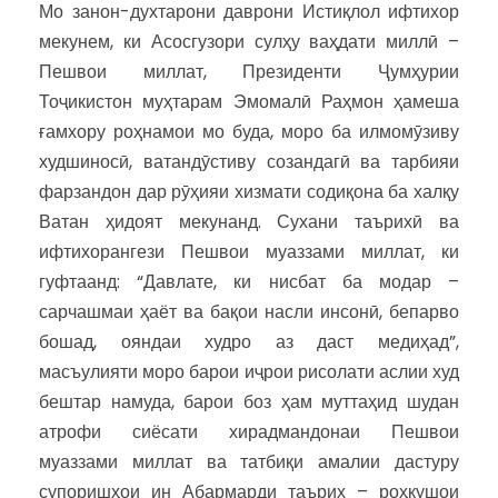
Мо занон-духтарони даврони Истиқлол ифтихор
мекунем, ки Асосгузори сулҳу ваҳдати миллӣ –
Пешвои миллат, Президенти Ҷумҳурии
Тоҷикистон муҳтарам Эмомалӣ Раҳмон ҳамеша
ғамхору роҳнамои мо буда, моро ба илмомӯзиву
худшиносӣ, ватандӯстиву созандагӣ ва тарбияи
фарзандон дар рӯҳияи хизмати содиқона ба халқу
Ватан ҳидоят мекунанд. Сухани таърихӣ ва
ифтихорангези Пешвои муаззами миллат, ки
гуфтаанд: “Давлате, ки нисбат ба модар –
сарчашмаи ҳаёт ва бақои насли инсонӣ, бепарво
бошад, ояндаи худро аз даст медиҳад”,
масъулияти моро барои иҷрои рисолати аслии худ
бештар намуда, барои боз ҳам муттаҳид шудан
атрофи сиёсати хирадмандонаи Пешвои
муаззами миллат ва татбиқи амалии дастуру
супоришҳои ин Абармарди таърих – роҳкушои