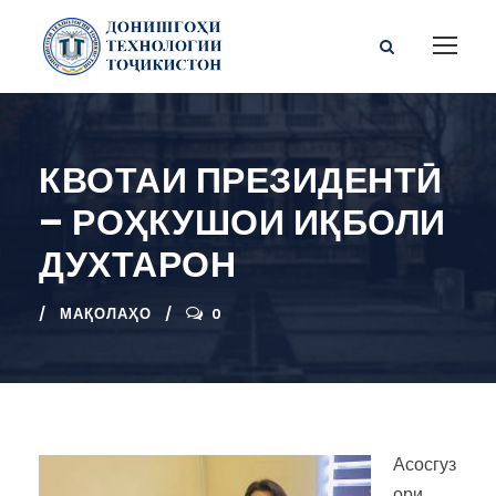
КВОТАИ ПРЕЗИДЕНТӢ
– РОҲКУШОИ ИҚБОЛИ
ДУХТАРОН
МАҚОЛАҲО
0
Асосгуз
ори