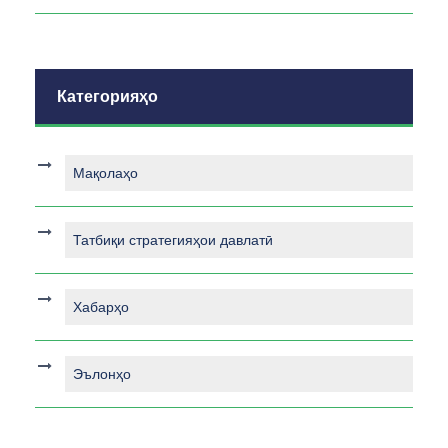
Категорияҳо
Мақолаҳо
Татбиқи стратегияҳои давлатӣ
Хабарҳо
Эълонҳо