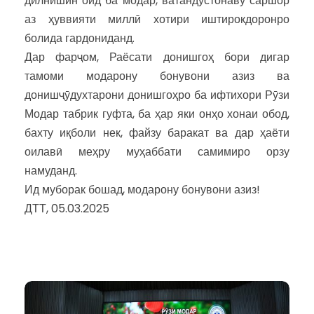
дилнишин оид ба модар, ватандӯстонаву саршор
аз ҳуввияти миллӣ хотири иштирокдоронро
болида гардониданд.
Дар фарҷом, Раёсати донишгоҳ бори дигар
тамоми модарону бонувони азиз ва
донишҷӯдухтарони донишгоҳро ба ифтихори Рӯзи
Модар табрик гуфта, ба ҳар яки онҳо хонаи обод,
бахту иқболи нек, файзу баракат ва дар ҳаёти
оилавӣ меҳру муҳаббати самимиро орзу
намуданд.
Ид муборак бошад, модарону бонувони азиз!
ДТТ, 05.03.2025