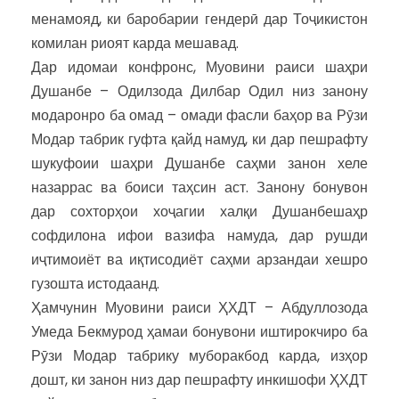
менамояд, ки баробарии гендерӣ дар Тоҷикистон
комилан риоят карда мешавад.
Дар идомаи конфронс, Муовини раиси шаҳри
Душанбе – Одилзода Дилбар Одил низ занону
модаронро ба омад – омади фасли баҳор ва Рӯзи
Модар табрик гуфта қайд намуд, ки дар пешрафту
шукуфоии шаҳри Душанбе саҳми занон хеле
назаррас ва боиси таҳсин аст. Занону бонувон
дар сохторҳои хоҷагии халқи Душанбешаҳр
софдилона ифои вазифа намуда, дар рушди
иҷтимоиёт ва иқтисодиёт саҳми арзандаи хешро
гузошта истодаанд.
Ҳамчунин Муовини раиси ҲХДТ – Абдуллозода
Умеда Бекмурод ҳамаи бонувони иштирокчиро ба
Рӯзи Модар табрику муборакбод карда, изҳор
дошт, ки занон низ дар пешрафту инкишофи ҲХДТ