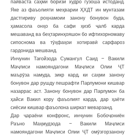
пайваста саҳми боризи худро гузоша истоданд.
Яке аз фаъолияти меҳварии ҲХДТ ин мунтазам
дастгириву роҳнамоии занону бонувон буда,
ҳамасола онҳо ба сафи ҳизб ҷалб карда
мешаванд ва беҳтаринҳояшон бо ифтихорномаву
сипоснома ва тӯҳфаҳои хотиравӣ сарфароз
гардонида мешванд.
Инчунин Тағойзода Сумангул Саид – Вакили
Маҷлиси намояндагони Маҷлиси Олии ҶТ
маърӯза намуда, зикр кард, ки саҳми занону
бонувон дар рушду пешрафти Парлумони кишвар
назаррас аст. Занону бонувон дар Парлумон ба
ҳайси Вакил кору фаъолият карда, дар ҳаёти
сиёсии кишвар фаъолона ширкат меварзанд.
Дар ҷараёни конфронс, инчунин Бобоҷониён
Раъно Маҳмудзода – Вакили Маҷлиси
намояндагони Маҷлиси Олии ҶТ омӯзгорзанону