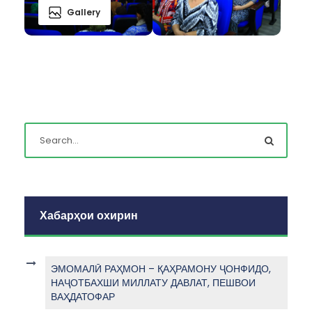
Gallery
Хабарҳои охирин
ЭМОМАЛӢ РАҲМОН – ҚАҲРАМОНУ ҶОНФИДО,
НАҶОТБАХШИ МИЛЛАТУ ДАВЛАТ, ПЕШВОИ
ВАҲДАТОФАР