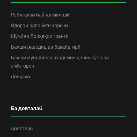
Робитаҳои байналмилалӣ
Идораи равобити хориҷӣ
Шуъбаи Лоиҳаҳои грантӣ
Бахши раводид ва бақайдгирӣ
Бахши мубодилаи академии донишҷўён ва
омӯзгорон
Лоиҳаҳо
Ба довталаб
Довталаб