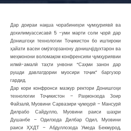
Дар доираи нақша чорабиниҳои ҷумҳуриявӣ ва
дохилимуассисавӣ 5 -уми марти соли ҷорӣ дар
Донишгоҳи технологии Тоҷикистон бо иштироки
ҳайати васеи омӯзгорзанону донишҷӯдухтарон ва
меҳмонони воломақом конфренсияи ҷумҳуриявии
илмӣ-амалӣ таҳти унвони “Саҳми занон дар
рушди давлатдории муосири тоҷик” баргузор
гардид.
Дар кори конфронси мазкур ректори Донишгоҳи
технологии Тоҷикистон – Раҳмонзода Зоир
Файзалӣ, Муовини Сарвазири ҷумҳурӣ – Мансурӣ
Дилрабо Сайдулло, Муовини раиси шаҳри
Душанбе – Одилзода Дилбар Одил, Муовини
раиси ҲХДТ – Абдуллозода Умеда Бекмурод,