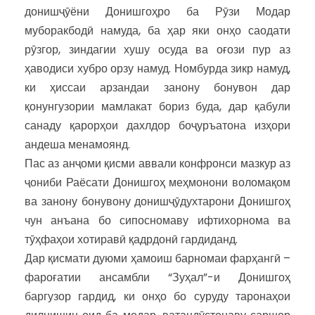
донишҷӯёни Донишгоҳро ба Рӯзи Модар
муборакбодӣ намуда, ба ҳар яки онҳо саодати
рӯзгор, зиндагии хушу осуда ва оғози пур аз
ҳаводиси хубро орзу намуд. Номбурда зикр намуд,
ки ҳиссаи арзандаи занону бонувон дар
қонунгузории мамлакат бориз буда, дар қабули
санаду қарорҳои дахлдор боҷуръатона изҳори
андеша менамоянд.
Пас аз анҷоми қисми аввали конфронси мазкур аз
ҷониби Раёсати Донишгоҳ меҳмонони воломақом
ва занону бонувону донишҷӯдухтарони Донишгоҳ
чун анъана бо сипосномаву ифтихорнома ва
тӯҳфаҳои хотиравӣ қадрдонӣ гардиданд.
Дар қисмати дуюми ҳамоиш барномаи фарҳангӣ –
фароғатии ансамбли “Зуҳал”-и Донишгоҳ
баргузор гардид, ки онҳо бо суруду таронаҳои