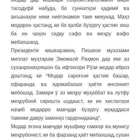
тасодуфӣ набуда, бо суннатҳои қадимӣ ва
анъанаҳои неки ниёгонамон такя мекунад. Маҳз
модарон ҳастанд, ки бо қалби бузургу ҳастии хеш
ба ин ҷаҳон сидқу сафо ва меҳру вафо
мебахшанд.
Президенти кишварамон, Пешвои муаззами
миллат муҳтарам Эмомалӣ Раҳмон дар яке аз
суханрониҳояшон ба ифтихори Рӯзи модар иброз
доштанд, ки “Модар сароғози ҳастии башар,
офаранда ва идомабахши ҳаёти инсоният
мебошад. Замири ӯ аз меҳру муҳаббат ва лутфу
меҳрубонӣ сиришта шудааст, ки ин хислатҳои
наҷиб модарро мавҷуди бузургу муқаддаси
тамоми давру замонҳо гардонидаанд”.
Модар ягона мавҷуди мушфиқу ғамхор ва мунису
меҳрубонест, ки ба фарзанд ҳаёт мебахшад, сухан