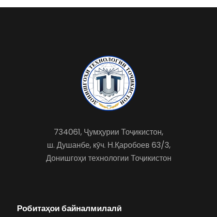
734061, Ҷумҳурии Тоҷикистон,
ш. Душанбе, кӯч. Н.Қаробоев 63/3,
Донишгоҳи технологии Тоҷикистон
Робитаҳои байналмилалӣ