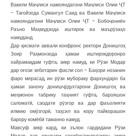
Вакили Маҷлиси намояндагони Маҷлиси Олии ҶТ
– Тағойзода Сумангул Саид ва Вакили Маҷлиси
намояндагони Маҷлиси Олии ҶТ – Бобоҷониён
Раъно Маҳмудзода иштирок ва маърӯзаҳо
намуданд.
Дар қисмати аввали конфронс ректори Донишгоҳ
Зоир Раҳмонзода ҳамаи иштирокдоронро
хайрамақдам гуфта, зикр намуд, ки Рӯзи Модар
дар оғози зеботарин фасли сол – Баҳори нозанин
фаро мерасад, ин рӯзи мубораку фархундаро ба
ҳамаи занону донишҷӯдухтарони Донишгоҳ ва
меҳмонон табрику таҳният гуфта, барояшон
саломатӣ, саодати рӯзгор ва дар фаъолияти
илмию омӯзгорӣ, таҳсил ва кору пайкорашон
барору комёбӣ таманно намуд.
Мавсуф зикр кард, ки эълон гардидани Рӯзи
Модар дар кишвари соҳибистиқлоламон амри