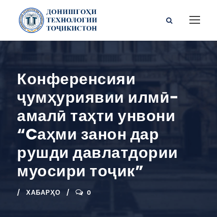
Конференсияи
ҷумҳуриявии илмӣ-
амалӣ таҳти унвони
“Cаҳми занон дар
рушди давлатдории
муосири тоҷик”
ХАБАРҲО
0