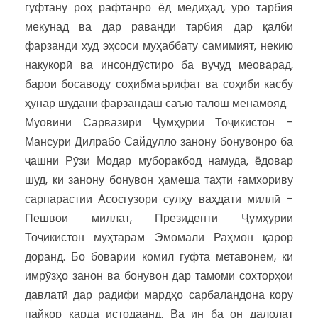
гуфтану роҳ рафтанро ёд медиҳад, ӯро тарбия
мекунад ва дар раванди тарбия дар қалби
фарзанди худ эҳсоси муҳаббату самимият, некию
накукорӣ ва инсондӯстиро ба вуҷуд меоварад,
барои босаводу соҳибмаърифат ва соҳиби касбу
ҳунар шудани фарзандаш саъю талош менамояд.
Муовини Сарвазири Ҷумҳурии Тоҷикистон –
Мансурӣ Дилрабо Сайдулло занону бонувонро ба
ҷашни Рӯзи Модар муборакбод намуда, ёдовар
шуд, ки занону бонувон ҳамеша таҳти ғамхориву
сарпарастии Асосгузори сулҳу ваҳдати миллӣ –
Пешвои миллат, Президенти Ҷумҳурии
Тоҷикистон муҳтарам Эмомалӣ Раҳмон қарор
доранд. Бо боварии комил гуфта метавонем, ки
имрӯзҳо занон ва бонувон дар тамоми сохторҳои
давлатӣ дар радифи мардҳо сарбаландона кору
пайкор карда истодаанд. Ва ин ба он далолат