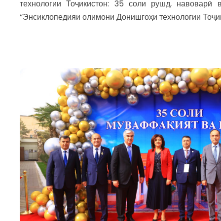
технологии Тоҷикистон: 35 соли рушд, навоварӣ
“Энсиклопедияи олимони Донишгоҳи технологии Тоҷик