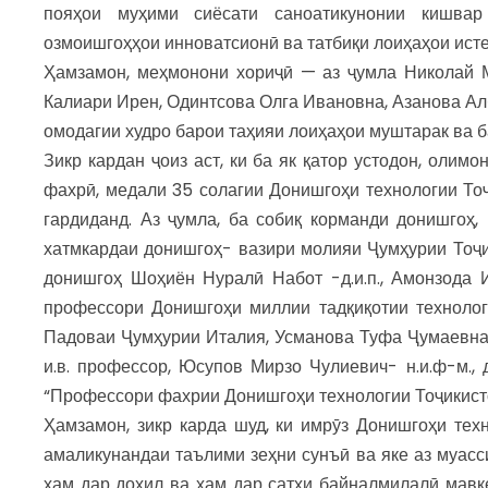
пояҳои муҳими сиёсати саноатикунонии кишвар
озмоишгоҳҳои инноватсионӣ ва татбиқи лоиҳаҳои исте
Ҳамзамон, меҳмонони хориҷӣ — аз ҷумла Николай М
Калиари Ирен, Одинтсова Олга Ивановна, Азанова Ал
омодагии худро барои таҳияи лоиҳаҳои муштарак ва 
Зикр кардан ҷоиз аст, ки ба як қатор устодон, оли
фахрӣ, медали 35 солагии Донишгоҳи технологии То
гардиданд. Аз ҷумла, ба собиқ корманди донишгоҳ,
хатмкардаи донишгоҳ- вазири молияи Ҷумҳурии Тоҷи
донишгоҳ Шоҳиён Нуралӣ Набот -д.и.п., Амонзода Ил
профессори Донишгоҳи миллии тадқиқотии технологи
Падоваи Ҷумҳурии Италия, Усманова Туфа Ҷумаевна д
и.в. профессор, Юсупов Мирзо Чулиевич- н.и.ф-м.,
“Профессори фахрии Донишгоҳи технологии Тоҷикист
Ҳамзамон, зикр карда шуд, ки имрӯз Донишгоҳи тех
амаликунандаи таълими зеҳни сунъӣ ва яке аз муасс
ҳам дар дохил ва ҳам дар сатҳи байналмилалӣ мавқ