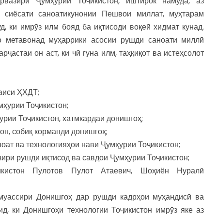
вазири Ҷумҳурии Тоҷикистон, иштирок намуда, аз
 сиёсати саноатикунонии Пешвои миллат, муҳтарам
, ки имрӯз илм бояд ба иқтисоди воқеӣ хидмат кунад.
о метавонад муҳаррики асосии рушди саноати миллӣ
ҷастаи он аст, ки чӣ гуна илм, таҳқиқот ва истеҳсолот
аиси ҲХДТ;
ҳурии Тоҷикистон;
урии Тоҷикистон, хатмкардаи донишгоҳ;
он, собиқ корманди донишгоҳ;
оат ва технологияҳои нави Ҷумҳурии Тоҷикистон;
ири рушди иқтисод ва савдои Ҷумҳурии Тоҷикистон;
икистон Пулотов Пулот Атаевич, Шоҳиён Нуралӣ
муассири Донишгоҳ дар рушди кадрҳои муҳандисӣ ва
ид, ки Донишгоҳи технологии Тоҷикистон имрӯз яке аз