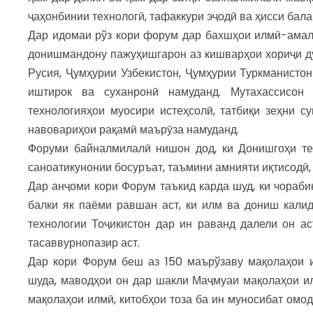
ҷаҳонбинии технологӣ, тафаккури эҷодӣ ва ҳисси бал
Дар идомаи рўз кори форум дар бахшҳои илмӣ-амал
донишмандону пажуҳишгарон аз кишварҳои хориҷи ду
Русия, Ҷумҳурии Узбекистон, Ҷумҳурии Туркманисто
иштирок ва суханронӣ намуданд. Мутахассисон 
технологияҳои муосири истеҳсолӣ, татбиқи зеҳни с
навовариҳои рақамӣ маърӯза намуданд.
Форуми байналмилалӣ нишон дод, ки Донишгоҳи тех
саноатикунонии босуръат, таъмини амнияти иқтисодӣ,
Дар анҷоми кори Форум таъкид карда шуд, ки чораби
балки як паёми равшан аст, ки илм ва дониш кали
технологии Тоҷикистон дар ин раванд далели он ас
тасаввурнопазир аст.
Дар кори Форум беш аз 150 маърўзаву мақолаҳои 
шуда, маводҳои он дар шакли Маҷмуаи мақолаҳои и
мақолаҳои илмӣ, китобҳои тоза ба ин муносибат омо