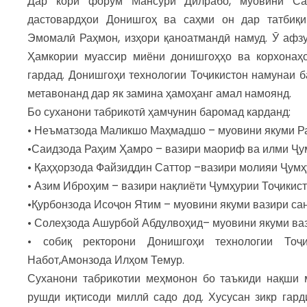
Дар кори форум Мансурӣ Дилрабо, муовини Сар
дастовардҳои Донишгоҳ ва саҳми он дар татбиқи
Эмомалӣ Раҳмон, изҳори қаноатмандӣ намуд. Ӯ афзуд
Ҳамкории муассир миёни донишгоҳҳо ва корхонаҳ
гардад. Донишгоҳи технологии Тоҷикистон намунаи бар
метавонанд дар як замина ҳамоҳанг амал намоянд.
Бо суханони табрикотӣ ҳамчунин баромад карданд:
• Неъматзода Маликшо Маҳмадшо – муовини якуми Р
•Саидзода Раҳим Ҳамро – вазири маориф ва илми Ҷум
• Қаҳҳорзода Файзиддин Саттор –вазири молияи Ҷумҳ
• Азим Иброҳим – вазири нақлиёти Ҷумҳурии Тоҷикист
•Қурбонзода Исоҷон Ятим – муовини якуми вазири сан
• Солеҳзода Ашурбой Абдулвоҳид– муовини якуми ваз
• собиқ ректорони Донишгоҳи технологии Тоҷ
Набот,Амонзода Илҳом Темур.
Суханони табрикотии меҳмонон бо таъкиди нақши 
рушди иқтисоди миллӣ садо дод. Хусусан зикр гард