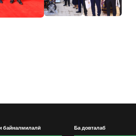
и байналмилалӣ
Ба довталаб