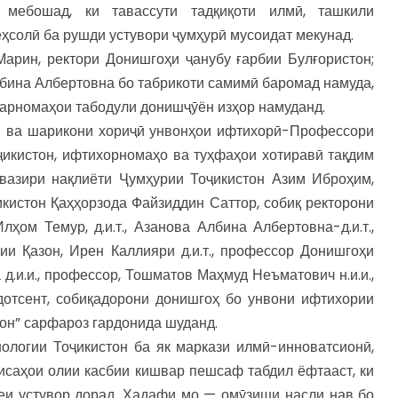
 мебошад, ки тавассути тадқиқоти илмӣ, ташкили
ҳсолӣ ба рушди устувори ҷумҳурӣ мусоидат мекунад.
арин, ректори Донишгоҳи ҷанубу ғарбии Булғористон;
бина Албертовна бо табрикоти самимӣ баромад намуда,
барномаҳои табодули донишҷӯён изҳор намуданд.
мон ва шарикони хориҷӣ унвонҳои ифтихорӣ-Профессори
ҷикистон, ифтихорномаҳо ва туҳфаҳои хотиравӣ тақдим
 вазири нақлиёти Ҷумҳурии Тоҷикистон Азим Иброҳим,
кистон Қаҳҳорзода Файзиддин Саттор, собиқ ректорони
ҳом Темур, д.и.т., Азанова Албина Албертовна-д.и.т.,
и Қазон, Ирен Каллияри д.и.т., профессор Донишгоҳи
.и.и., профессор, Тошматов Маҳмуд Неъматович н.и.и.,
 дотсент, собиқадорони донишгоҳ бо унвони ифтихории
он” сарфароз гардонида шуданд.
нологии Тоҷикистон ба як маркази илмӣ-инноватсионӣ,
исаҳои олии касбии кишвар пешсаф табдил ёфтааст, ки
еи устувор дорад. Ҳадафи мо — омӯзиши насли нав бо