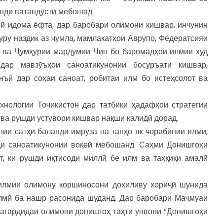
анди ватандӯстӣ мебошад.
ӣ идома ёфта, дар баробари олимони кишвар, инчунин
ру наздик аз ҷумла, мамлакатҳои Аврупо, Федератсияи
н ва Ҷумҳурии мардумии Чин бо баромадҳои илмии худ
дар мавзӯъҳои саноатикунонии босуръати кишвар,
унъӣ дар соҳаи саноат, робитаи илм бо истеҳсолот ва
нологии Тоҷикистон дар татбиқи ҳадафҳои стратегии
 ва рушди устувори кишвар нақши калидӣ дорад.
нии сатҳи баланди имрӯза на танҳо як чорабинии илмӣ,
ди саноатикунонии воқеӣ мебошанд. Саҳми Донишгоҳи
т, ки рушди иқтисоди миллӣ бе илм ва таҳқиқи амалӣ
илмии олимону коршиносони дохиливу хориҷӣ шунида
лмӣ ба нашр расонида шуданд. Дар баробари Маҷмуаи
дагардидаи олимони донишгоҳ таҳти унвони “Донишгоҳи