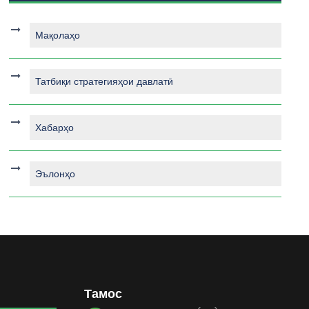
Мақолаҳо
Татбиқи стратегияҳои давлатӣ
Хабарҳо
Эълонҳо
Тамос