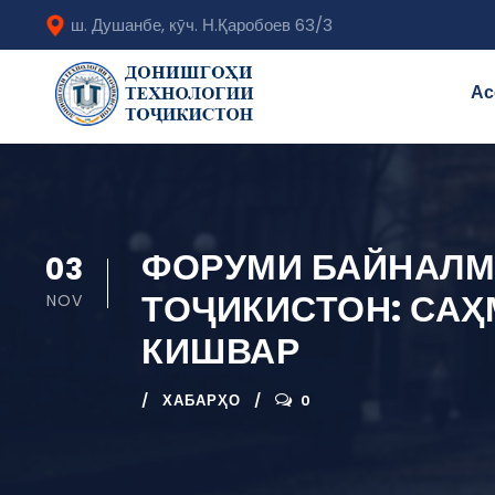
ш. Душанбе, кӯч. Н.Қаробоев 63/3
Ас
ФОРУМИ БАЙНАЛМ
03
ТОҶИКИСТОН: САҲ
NOV
КИШВАР
ХАБАРҲО
0