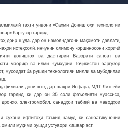
алмилалӣ таҳти унвони «Саҳми Донишгоҳи технологии
швар» баргузор гардид.
оҳ доир шуда, дар он намояндагони мақомоти давлатӣ,
онаҳои истеҳсолӣ, инчунин олимону коршиносони хориҷӣ
ияти донишгоҳ ва дастгирии Вазорати саноат ва
рати маориф ва илми Ҷумҳурии Тоҷикистон баргузор
от, мусоидат ба рушди технологияи миллӣ ва мубодилаи
ад.
ҳ, филиали донишгоҳ дар шаҳри Исфара, МДТ Литсейи
зор гардид, ки дар он 35 соли фаъолияти муассиса,
 дронҳо, электромобил, санадҳои табиқӣ ва маводҳои
и сухани ифтитоҳӣ таъкид намуд, ки саноатикунонии
а омили муҳими рушди устувори кишвар аст.