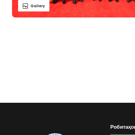
Gallery
Робитаҳо