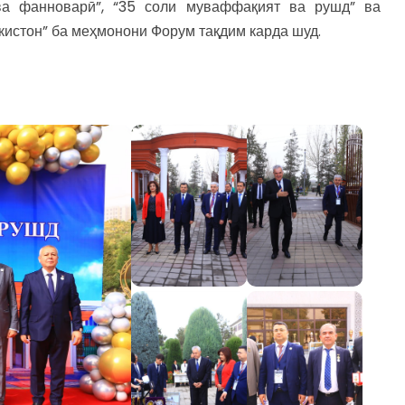
 ва фанноварӣ”, “35 соли муваффақият ва рушд” ва
истон” ба меҳмонони Форум тақдим карда шуд.