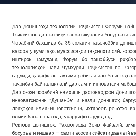
Дар Донишгоҳи технологии Тоҷикистон Форуми байн
Тоҷикистон дар татбиқи саноатикунонии босуръати ки
Чорабинӣ бахшида ба 35 солагии таъсисёбии донишг
вазорату кумитаҳо, муассисаҳои таҳсилоти олӣ, корх
иштирок намуданд. Форум бо ташаббуси роҳбар
технологияҳои нави Ҷумҳурии Тоҷикистон ва Вазо
гардида, ҳадафи он таҳкими робитаи илм бо истеҳсол
таҷрибаи байналмилалӣ дар самти инноватсия мебош
Дар оғози чорабинӣ намоиши дастовардҳои Донишго
инноватсионии “Душанбе”-и назди донишгоҳ баргу
лоиҳаҳои илмӣ-инноватсионӣ, ихтироот, роботҳо ва
илмии банашррасида, муаррифӣ гардиданд.
Ректори донишгоҳ, Раҳмонзода Зоир Файзалӣ, зимн
босуръати кишвар — самти асосии сиёсати давлатӣ в