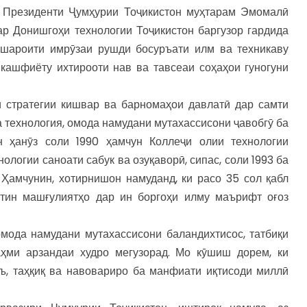
, Президенти Ҷумҳурии Тоҷикистон муҳтарам Эмомалӣ
дар Донишгоҳи технологии Тоҷикистон баргузор гардида
р шароити имрӯзаи рушди босуръати илм ва техникаву
 кашфиёту ихтирооти нав ва тавсеаи соҳаҳои гуногуни
и стратегии кишвар ва барномаҳои давлатӣ дар самти
а технология, омода намудани мутахассисони ҷавобгӯ ба
н ҳанӯз соли 1990 ҳамчун Коллеҷи олии технологии
ологии саноати сабук ва озуқаворӣ, сипас, соли 1993 ба
 Ҳамчунин, хотирнишон намуданд, ки расо 35 сол қабл
стин машғулиятҳо дар ин боргоҳи илму маърифт оғоз
мода намудани мутахассисони баландихтисос, татбиқи
ҳми арзандаи худро мегузорад. Мо кӯшиш дорем, ки
ъ, таҳқиқ ва навовариро ба манфиати иқтисоди миллӣ