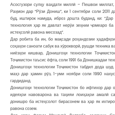
Асосгузори сулҳу ваҳдати миллӣ – Пешвои миллат
Раҳмон дар “Рӯзи Дониш”, ки 1 сентябри соли 2011 
буд, иштирок намуда, иброз дошта буданд, ки: “Да
технология ҳар як давлат нерӯи зеҳнии ҷомеаро ба
истеҳсолӣ равона месозад”.
Дар робита ба ин, бо мақсади роҳандозии ҳадафҳо
соҳаҳои саноати сабук ва хӯрокворӣ, рушди техника в
ниёзҳои кишвар, Донишгоҳи технологии Тоҷикисто
Тоҷикистон таъсис ёфта, соли 1991 ба Донишкадаи техн
Донишгоҳи технологии Тоҷикистон табдил дода шуд.
маҳз дар ҳамин рӯз, 1-уми ноябри соли 1990 наху
гардиданд.
Донишгоҳи технологии Тоҷикистон бо ифтихор дар о
идеяҳои навоварона ва таҳияи лоиҳаҳои амалӣ са
донишро ба истеҳсолот бирасонем ва ҳар як ихтиро
равона созем.