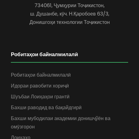
734061, Ҷумҳурии Тоҷикистон,
ш. Душанбе, кӯч. Н.Қаробоев 63/3,
Донишгоҳи технологии Тоҷикистон
Робитаҳои байналмилалӣ
Робитаҳои байналмилалӣ
Идораи равобити хориҷӣ
Шуъбаи Лоиҳаҳои грантӣ
Бахши раводид ва бақайдгирӣ
Бахши мубодилаи академии донишҷўён ва
омӯзгорон
Лоиҳаҳо