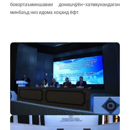
бокортаъминшавии донишҷӯён-хатмкунандагон
минбаъд низ идома хоҳанд ёфт.