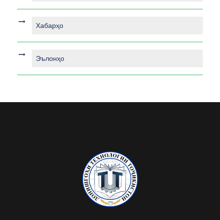
Хабарҳо
Эълонҳо