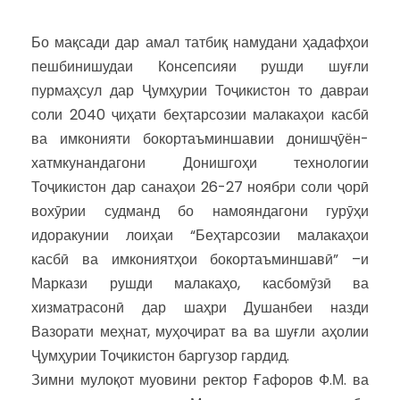
Бо мақсади дар амал татбиқ намудани ҳадафҳои
пешбинишудаи Консепсияи рушди шуғли
пурмаҳсул дар Ҷумҳурии Тоҷикистон то давраи
соли 2040 ҷиҳати беҳтарсозии малакаҳои касбӣ
ва имконияти бокортаъминшавии донишҷӯён-
хатмкунандагони Донишгоҳи технологии
Тоҷикистон дар санаҳои 26-27 ноябри соли ҷорӣ
вохӯрии судманд бо намояндагони гурӯҳи
идоракунии лоиҳаи “Беҳтарсозии малакаҳои
касбӣ ва имкониятҳои бокортаъминшавӣ” –и
Маркази рушди малакаҳо, касбомӯзӣ ва
хизматрасонӣ дар шаҳри Душанбеи назди
Вазорати меҳнат, муҳоҷират ва ва шуғли аҳолии
Ҷумҳурии Тоҷикистон баргузор гардид.
Зимни мулоқот муовини ректор Ғафоров Ф.М. ва