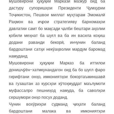
мушовирони ҳуқуқии Маркази мазкур оид ба
дастуру супоришҳои Президенти Ҷумҳурии
Тоҷикистон, Пешвои миллат муҳтарам Эмомалӣ
Раҳмон ва иҷрои стратегияву барномаҳои
давлатии самт бо мақсади ҷалби бештари аҳолии
қобили меҳнат ба шуғл ва ба ин васила коҳиш
додани раванди бекорӣ, инчунин баланд
бардоштани сатҳи некӯаҳволии мардум баромад
намуданд.
Мушовирони ҳуқуқии Марказ ба иттилои
донишҷӯён-хатмкунандагон оид ба бо шуғл фаро
гирифтани онҳо, имкониятҳои бокортаъминшавӣ
ва гузаштан аз курсҳои кӯтоҳмуддат маълумоти
муфассалро пешниҳод намуда, ба саволҳои
сершумори онҳо посух доданд.
Чунин вохӯриҳои судманд ҷиҳати баланд
бардоштани малака ва имкониятҳои