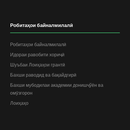
Робитаҳои байналмилалӣ
Робитаҳои байналмилалӣ
Идораи равобити хориҷӣ
Шуъбаи Лоиҳаҳои грантӣ
Бахши раводид ва бақайдгирӣ
Бахши мубодилаи академии донишҷўён ва
омӯзгорон
Лоиҳаҳо