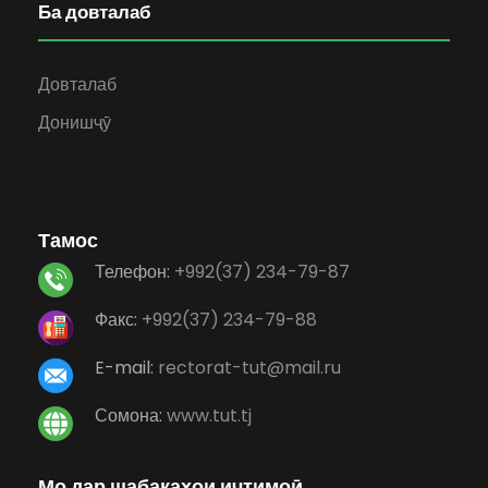
Ба довталаб
Довталаб
Донишҷӯ
Тамос
Телефон:
+992(37) 234-79-87
Факс:
+992(37) 234-79-88
E-mail:
rectorat-tut@mail.ru
Сомона:
www.tut.tj
Мо дар шабакаҳои иҷтимоӣ