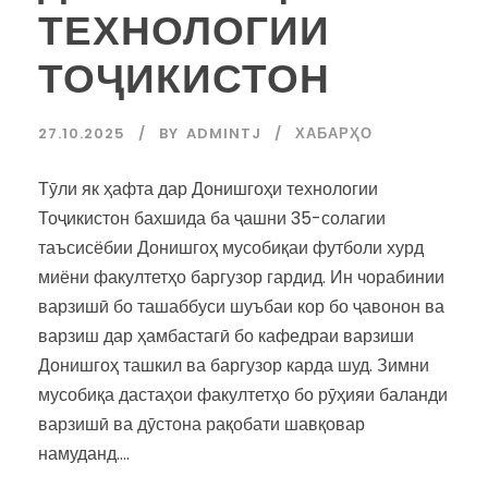
ТЕХНОЛОГИИ
ТОҶИКИСТОН
27.10.2025
BY
ADMINTJ
ХАБАРҲО
Тӯли як ҳафта дар Донишгоҳи технологии
Тоҷикистон бахшида ба ҷашни 35-солагии
таъсисёбии Донишгоҳ мусобиқаи футболи хурд
миёни факултетҳо баргузор гардид. Ин чорабинии
варзишӣ бо ташаббуси шуъбаи кор бо ҷавонон ва
варзиш дар ҳамбастагӣ бо кафедраи варзиши
Донишгоҳ ташкил ва баргузор карда шуд. Зимни
мусобиқа дастаҳои факултетҳо бо рӯҳияи баланди
варзишӣ ва дӯстона рақобати шавқовар
намуданд....