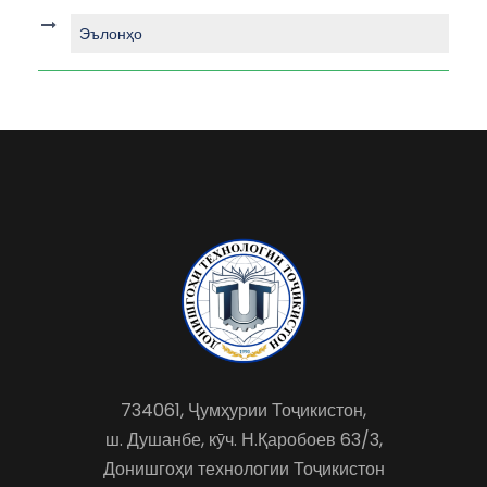
Эълонҳо
734061, Ҷумҳурии Тоҷикистон,
ш. Душанбе, кӯч. Н.Қаробоев 63/3,
Донишгоҳи технологии Тоҷикистон