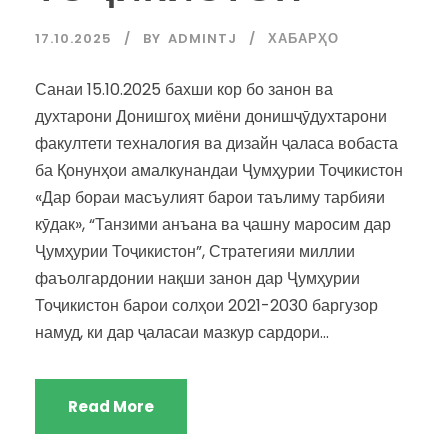
17.10.2025
BY
ADMINTJ
ХАБАРҲО
Санаи 15.10.2025 бахши кор бо занон ва
духтарони Донишгоҳ миёни донишҷӯдухтарони
факултети техналогия ва дизайн ҷаласа вобаста
ба Қонунҳои амалкунандаи Ҷумҳурии Тоҷикистон
«Дар бораи масъулият барои таълиму тарбияи
кӯдак», “Танзими анъана ва ҷашну маросим дар
Ҷумҳурии Тоҷикистон”, Стратегияи миллии
фаъолгардонии нақши занон дар Ҷумҳурии
Тоҷикистон барои солҳои 2021-2030 баргузор
намуд, ки дар ҷаласаи мазкур сардори...
Read More