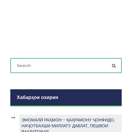
Хабарҳои охирин
ЭМОМАЛӢ РАҲМОН – ҚАҲРАМОНУ ҶОНФИДО,
НАҶОТБАХШИ МИЛЛАТУ ДАВЛАТ, ПЕШВОИ
ВАҲДАТОФАР