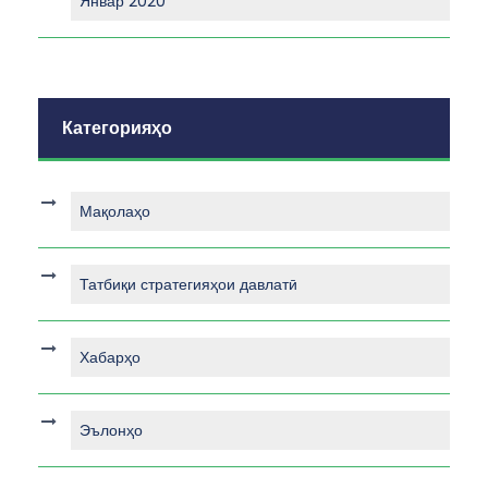
Январ 2020
Категорияҳо
Мақолаҳо
Татбиқи стратегияҳои давлатӣ
Хабарҳо
Эълонҳо