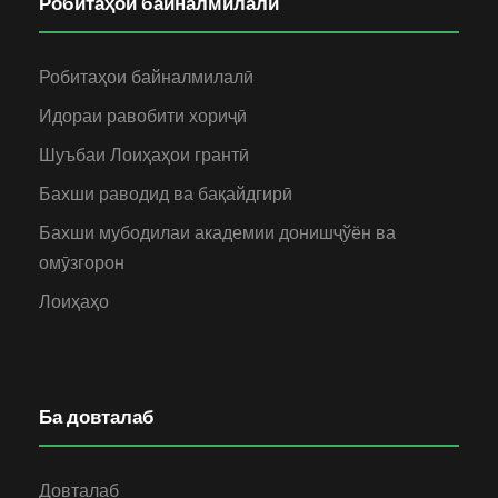
Робитаҳои байналмилалӣ
Робитаҳои байналмилалӣ
Идораи равобити хориҷӣ
Шуъбаи Лоиҳаҳои грантӣ
Бахши раводид ва бақайдгирӣ
Бахши мубодилаи академии донишҷўён ва
омӯзгорон
Лоиҳаҳо
Ба довталаб
Довталаб