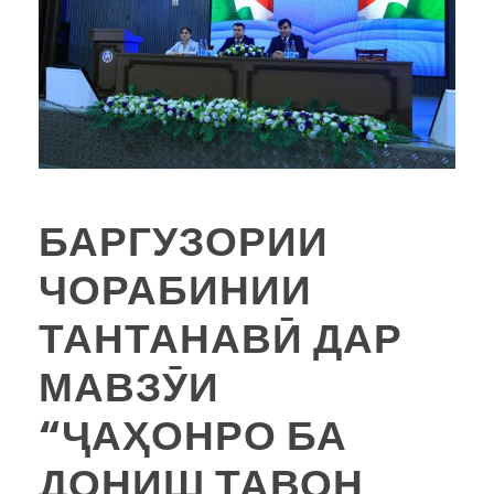
БАРГУЗОРИИ
ЧОРАБИНИИ
ТАНТАНАВӢ ДАР
МАВЗӮИ
“ҶАҲОНРО БА
ДОНИШ ТАВОН