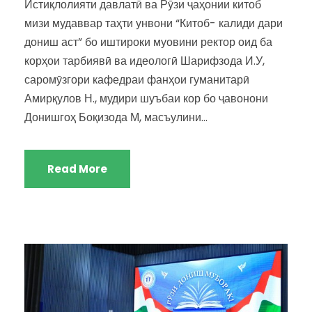
Истиқлолияти давлатӣ ва Рӯзи ҷаҳонии китоб
мизи мудаввар таҳти унвони “Китоб- калиди дари
дониш аст” бо иштироки муовини ректор оид ба
корҳои тарбиявӣ ва идеологӣ Шарифзода И.У,
саромӯзгори кафедраи фанҳои гуманитарӣ
Амирқулов Н., мудири шуъбаи кор бо ҷавонони
Донишгоҳ Боқизода М, масъулини...
Read More