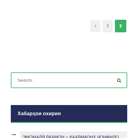
1
2
Хабарҳои охирин
ЭМОМАЛӢ РАҲМОН – ҚАҲРАМОНУ ҶОНФИДО,