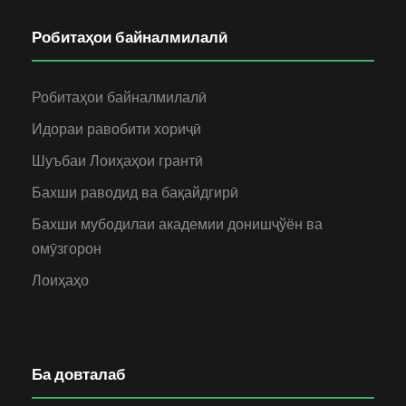
Робитаҳои байналмилалӣ
Робитаҳои байналмилалӣ
Идораи равобити хориҷӣ
Шуъбаи Лоиҳаҳои грантӣ
Бахши раводид ва бақайдгирӣ
Бахши мубодилаи академии донишҷўён ва
омӯзгорон
Лоиҳаҳо
Ба довталаб