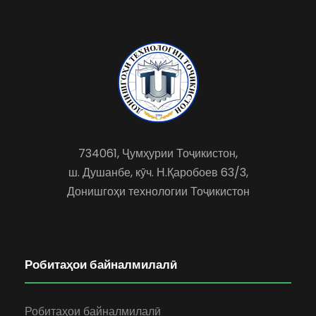
734061, Ҷумҳурии Тоҷикистон,
ш. Душанбе, кӯч. Н.Қаробоев 63/3,
Донишгоҳи технологии Тоҷикистон
Робитаҳои байналмилалӣ
Робитаҳои байналмилалӣ