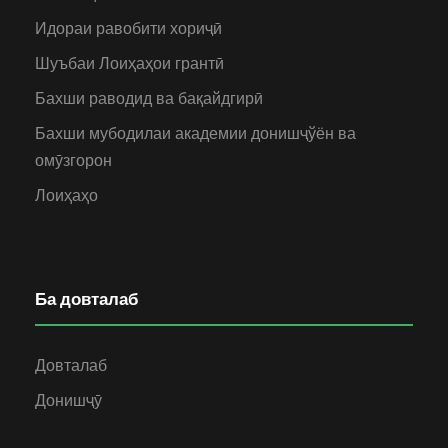
Идораи равобити хориҷӣ
Шуъбаи Лоиҳаҳои грантӣ
Бахши раводид ва бақайдгирӣ
Бахши мубодилаи академии донишҷўён ва
омӯзгорон
Лоиҳаҳо
Ба довталаб
Довталаб
Донишҷӯ