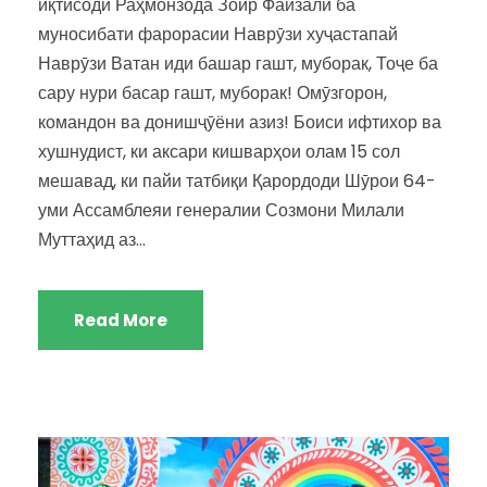
иқтисодӣ Раҳмонзода Зоир Файзалӣ ба
муносибати фарорасии Наврӯзи хуҷастапай
Наврӯзи Ватан иди башар гашт, муборак, Тоҷе ба
сару нури басар гашт, муборак! Омӯзгорон,
командон ва донишҷӯёни азиз! Боиси ифтихор ва
хушнудист, ки аксари кишварҳои олам 15 сол
мешавад, ки пайи татбиқи Қарордоди Шӯрои 64-
уми Ассамблеяи генералии Созмони Милали
Муттаҳид аз...
Read More