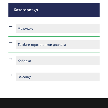
Категорияҳо
Мақолаҳо
Татбиқи стратегияҳои давлатӣ
Хабарҳо
Эълонҳо