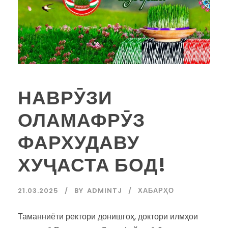
НАВРӮЗИ
ОЛАМАФРӮЗ
ФАРХУДАВУ
ХУҶАСТА БОД!
21.03.2025
BY
ADMINTJ
ХАБАРҲО
Таманниёти ректори донишгоҳ, доктори илмҳои