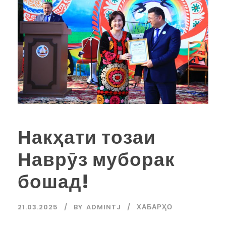
Накҳати тозаи
Наврӯз муборак
бошад!
21.03.2025
BY
ADMINTJ
ХАБАРҲО