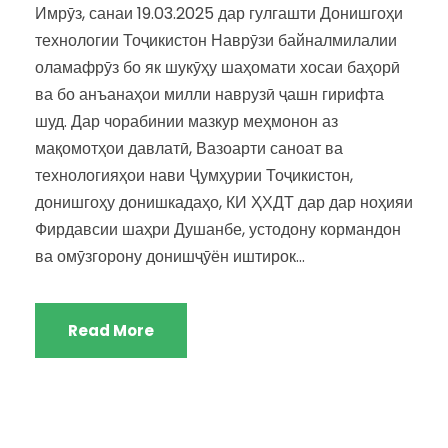
Имрӯз, санаи 19.03.2025 дар гулгашти Донишгоҳи
технологии Тоҷикистон Наврӯзи байналмилалии
оламафрӯз бо як шукӯҳу шаҳомати хосаи баҳорӣ
ва бо анъанаҳои милли наврузӣ ҷашн гирифта
шуд. Дар чорабинии мазкур меҳмонон аз
мақомотҳои давлатӣ, Вазоарти саноат ва
технологияҳои нави Ҷумҳурии Тоҷикистон,
донишгоҳу донишкадаҳо, КИ ҲХДТ дар дар ноҳияи
Фирдавсии шаҳри Душанбе, устодону кормандон
ва омӯзгорону донишҷӯён иштирок...
Read More