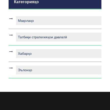
Категорияҳо
Мақолаҳо
Татбиқи стратегияҳои давлатӣ
Хабарҳо
Эълонҳо