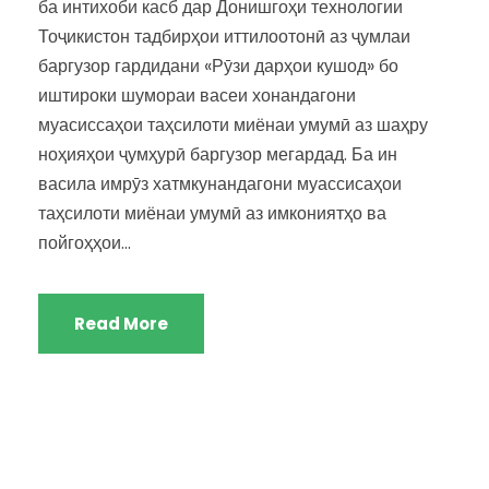
ба интихоби касб дар Донишгоҳи технологии
Тоҷикистон тадбирҳои иттилоотонӣ аз ҷумлаи
баргузор гардидани «Рӯзи дарҳои кушод» бо
иштироки шумораи васеи хонандагони
муасиссаҳои таҳсилоти миёнаи умумӣ аз шаҳру
ноҳияҳои ҷумҳурӣ баргузор мегардад. Ба ин
васила имрӯз хатмкунандагони муассисаҳои
таҳсилоти миёнаи умумӣ аз имкониятҳо ва
пойгоҳҳои...
Read More