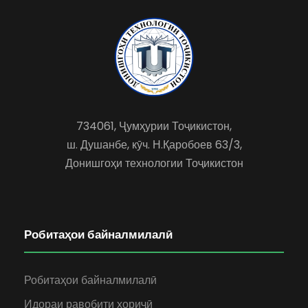
734061, Ҷумҳурии Тоҷикистон,
ш. Душанбе, кӯч. Н.Қаробоев 63/3,
Донишгоҳи технологии Тоҷикистон
Робитаҳои байналмилалӣ
Робитаҳои байналмилалӣ
Идораи равобити хориҷӣ