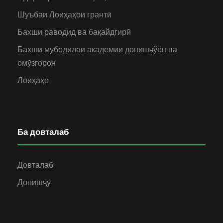
Шуъбаи Лоиҳаҳои грантӣ
Бахши раводид ва бақайдгирӣ
Бахши мубодилаи академии донишҷўён ва
омӯзгорон
Лоиҳаҳо
Ба довталаб
Довталаб
Донишҷӯ