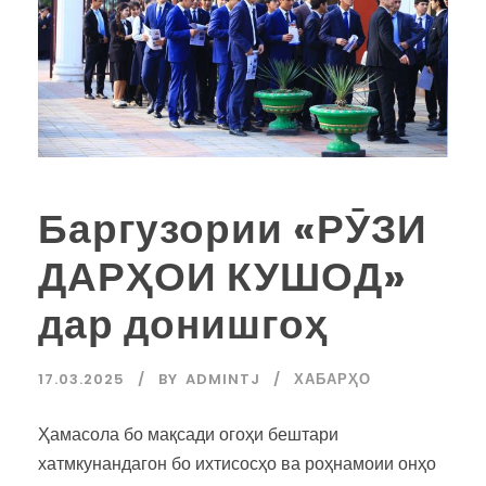
Баргузории «РӮЗИ
ДАРҲОИ КУШОД»
дар донишгоҳ
17.03.2025
BY
ADMINTJ
ХАБАРҲО
Ҳамасола бо мақсади огоҳи бештари
хатмкунандагон бо ихтисосҳо ва роҳнамоии онҳо