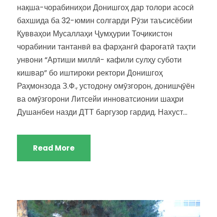
нақша-чорабиниҳои Донишгоҳ дар толори асосӣ
бахшида ба 32-юмин солгарди Рӯзи таъсисёбии
Қувваҳои Мусаллаҳи Ҷумҳурии Тоҷикистон
чорабинии тантанвӣ ва фарҳангӣ фароғатӣ таҳти
унвони “Артиши миллӣ- кафили сулҳу суботи
кишвар” бо иштироки ректори Донишгоҳ
Раҳмонзода З.Ф., устодону омӯзгорон, донишҷӯён
ва омӯзгорони Литсейи инноватсионии шаҳри
Душанбеи назди ДТТ баргузор гардид. Нахуст...
Read More