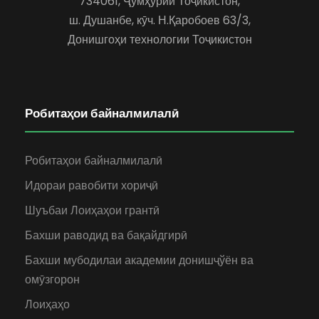
734061, Ҷумҳурии Тоҷикистон,
ш. Душанбе, кӯч. Н.Қаробоев 63/3,
Донишгоҳи технологии Тоҷикистон
Робитаҳои байналмилалӣ
Робитаҳои байналмилалӣ
Идораи равобити хориҷӣ
Шуъбаи Лоиҳаҳои грантӣ
Бахши раводид ва бақайдгирӣ
Бахши мубодилаи академии донишҷўён ва
омӯзгорон
Лоиҳаҳо