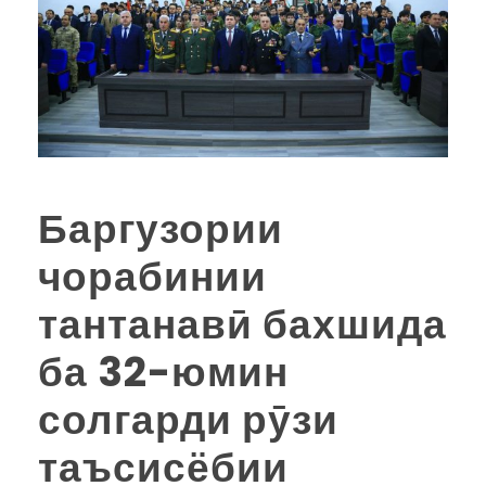
Баргузории
чорабинии
тантанавӣ бахшида
ба 32-юмин
солгарди рӯзи
таъсисёбии