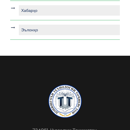
Хабарҳо
Эълонҳо