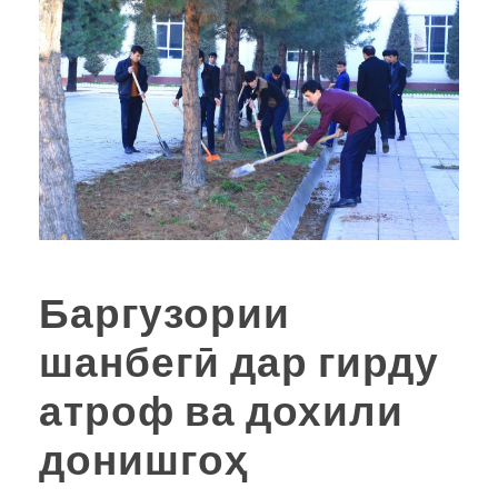
Баргузории
шанбегӣ дар гирду
атроф ва дохили
донишгоҳ