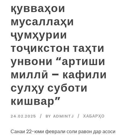
қувваҳои
мусаллаҳи
ҷумҳурии
тоҷикстон таҳти
унвони “артиши
миллӣ – кафили
сулҳу суботи
кишвар”
24.02.2025
BY
ADMINTJ
ХАБАРҲО
Санаи 22-юми феврали соли равон дар асоси