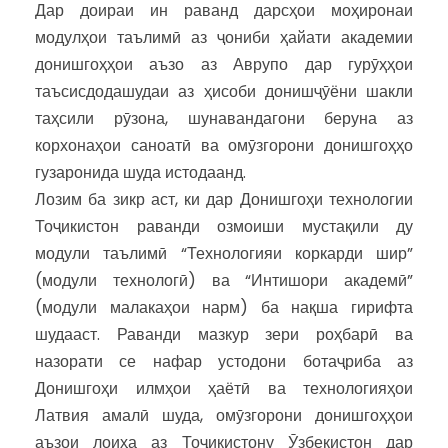
Дар доираи ин раванд дарсҳои моҳиронаи
модулҳои таълимӣ аз ҷониби ҳайати академии
донишгоҳҳои аъзо аз Аврупо дар гурӯҳҳои
таъсисдодашудаи аз ҳисоби донишҷӯёни шакли
таҳсили рӯзона, шунавандагони беруна аз
корхонаҳои саноатӣ ва омӯзгорони донишгоҳҳо
гузаронида шуда истодаанд.
Лозим ба зикр аст, ки дар Донишгоҳи технологии
Тоҷикистон раванди озмоиши мустақили ду
модули таълимӣ “Технологияи коркарди шир”
(модули технологӣ) ва “Интишори академӣ”
(модули малакаҳои нарм) ба нақша гирифта
шудааст. Раванди мазкур зери роҳбарӣ ва
назорати се нафар устодони ботаҷриба аз
Донишгоҳи илмҳои ҳаётӣ ва технологияҳои
Латвия амалӣ шуда, омӯзгорони донишгоҳҳои
аъзои лоиҳа аз Тоҷикистону Ӯзбекистон дар