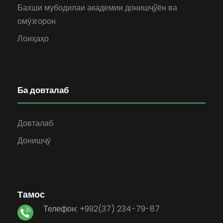
Бахши мубодилаи академии донишҷўён ва
омӯзгорон
Лоиҳаҳо
Ба довталаб
Довталаб
Донишҷӯ
Тамос
Телефон:
+992(37) 234-79-87