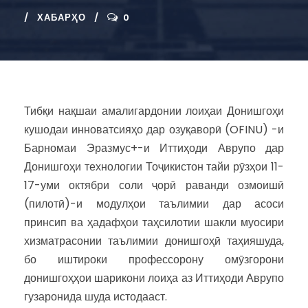
ХАБАРҲО
0
Тибқи нақшаи амалигардонии лоиҳаи Донишгоҳи
кушодаи инноватсияҳо дар озуқаворӣ (OFINU) -и
Барномаи Эразмус+-и Иттиҳоди Аврупо дар
Донишгоҳи технологии Тоҷикистон тайи рӯзҳои 11-
17-уми октябри соли ҷорӣ раванди озмоишӣ
(пилотӣ)-и модулҳои таълимии дар асоси
принсип ва ҳадафҳои таҳсилотии шакли муосири
хизматрасонии таълимии донишгоҳӣ таҳияшуда,
бо иштироки профессорону омӯзгорони
донишгоҳҳои шарикони лоиҳа аз Иттиҳоди Аврупо
гузаронида шуда истодааст.