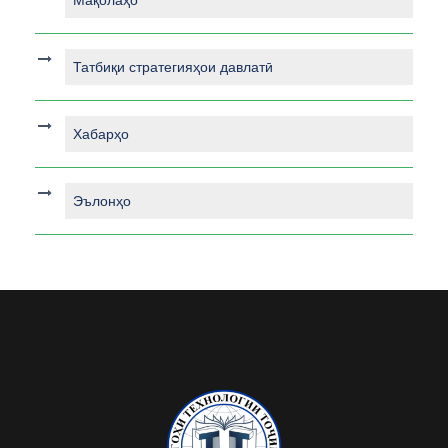
Мақолаҳо
Татбиқи стратегияҳои давлатӣ
Хабарҳо
Эълонҳо