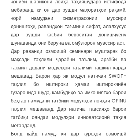
ҷониби шарикони лоиҳа таҳияшударо истифода
мебаранд, ки он дар рушди маҳоратҳои рақамӣ,
ҷорӣ намудани хизматрасонии муосири
донишгоҳӣ, равандҳои таъмини сифат, алалхусус
дар рушди касбии бевоситаи донишҷӯёну
шунавандагони беруна ва омӯзгорон муассир аст.
Дар раванди озмоишӣ семинари муштарак бо
мақсади таҳлили ҷараёни таълим, арзёбӣ ва
такмил додани модулҳои таълимӣ ташкил карда
мешавад. Барои ҳар як модул натиҷаи SWOT-
таҳлил бо иштироки ҳамаи иштирокчиён
гузаронида шуда, камбудиҳо ва имкониятҳо барои
беҳтар намудани татбиқи модулҳои лоиҳаи OFINU
таҳлил мешаванд. Дар натиҷа, тавсияҳо барои
татбиқи ояндаи модулҳои инноватсионӣ таҳия
мегарданд.
Бояд қайд намуд, ки дар курсҳои озмоишӣ