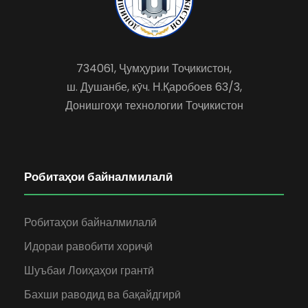
734061, Ҷумҳурии Тоҷикистон,
ш. Душанбе, кӯч. Н.Қаробоев 63/3,
Донишгоҳи технологии Тоҷикистон
Робитаҳои байналмилалӣ
Робитаҳои байналмилалӣ
Идораи равобити хориҷӣ
Шуъбаи Лоиҳаҳои грантӣ
Бахши раводид ва бақайдгирӣ