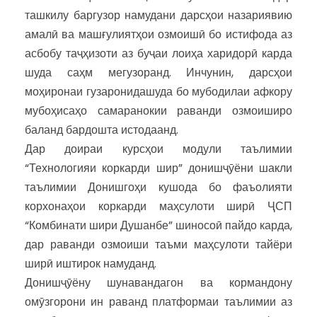
ташкилу баргузор намудани дарсҳои назариявию
амалӣ ва машғулиятҳои озмоишӣ бо истифода аз
асбобу таҷҳизоти аз буҷаи лоиҳа харидорӣ карда
шуда саҳм мегузоранд. Инчунин, дарсҳои
моҳиронаи гузаронидашуда бо мубодилаи афкору
мубоҳисаҳо самаранокии раванди озмоиширо
баланд бардошта истодаанд.
Дар доираи курсҳои модули таълимии
“Технологияи коркарди шир” донишҷӯёни шакли
таълимии Донишгоҳи кушода бо фаъолияти
корхонаҳои коркарди маҳсулоти ширӣ ҶСП
“Комбинати шири Душанбе” шиносоӣ пайдо карда,
дар раванди озмоиши таъми маҳсулоти тайёри
ширӣ иштирок намуданд.
Донишҷӯёну шунавандагон ва кормандону
омӯзгорони ин раванд платформаи таълимии аз