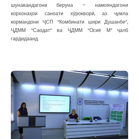
шунавандагони беруна – намояндагони
корхонаҳои саноати хӯрокворӣ, аз ҷумла
кормандони ҶСП “Комбинати шири Душанбе”,
ҶДММ “Саодат” ва ҶДММ “Осиё М” ҷалб
гардидаанд.