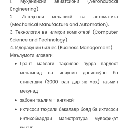
1. Муҳандисии авиатсионӣ (Aeronautical
Engineering).
2. Истеҳсоли механикӣ ва автоматика
(Mechanical Manufacture and Automation).
3. Технология ва илмҳои компютерӣ (Computer
Science and Technology).
4. Идоракунии бизнес (Business Management).
Маълумоти иловагӣ:
Грант маблағи таҳсилро пурра пардохт
менамояд ва инчунин донишҷӯро бо
стипендия (3000 юан дар як моҳ) таъмин
мекунад;
забони таълим – англисӣ;
ихтисоси таҳсили бакалавр бояд ба ихтисоси
интихобкардаи магистратура мувофиқат
кунад;