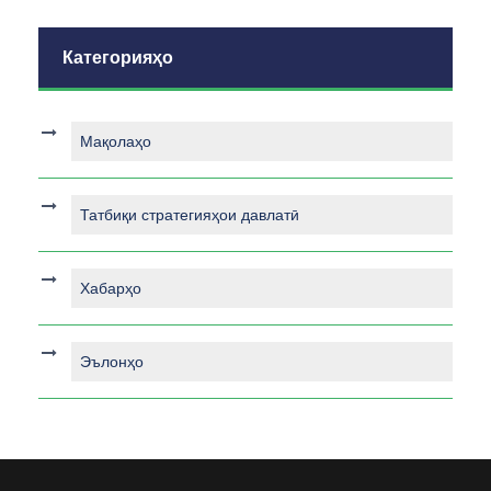
Категорияҳо
Мақолаҳо
Татбиқи стратегияҳои давлатӣ
Хабарҳо
Эълонҳо