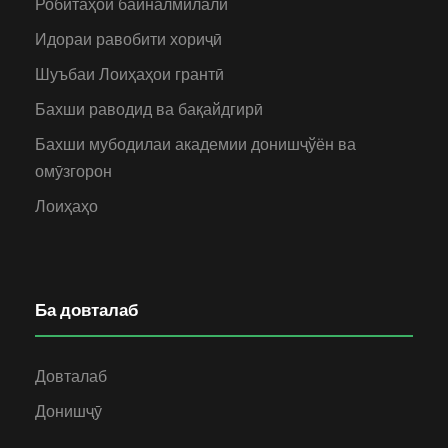
Робитаҳои байналмилалӣ
Идораи равобити хориҷӣ
Шуъбаи Лоиҳаҳои грантӣ
Бахши раводид ва бақайдгирӣ
Бахши мубодилаи академии донишҷўён ва
омӯзгорон
Лоиҳаҳо
Ба довталаб
Довталаб
Донишҷӯ