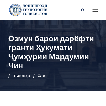
Озмун барои дарёфти
гранти Ҳукумати
Ҷумҳурии Мардумии
Чин
ЭЪЛОНҲО
0