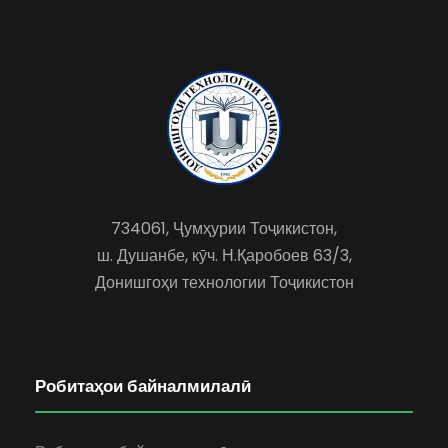
734061, Ҷумҳурии Тоҷикистон,
ш. Душанбе, кӯч. Н.Қаробоев 63/3,
Донишгоҳи технологии Тоҷикистон
Робитаҳои байналмилалӣ