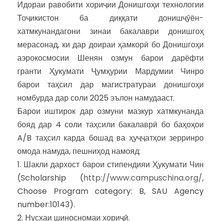
Идораи равобити хориҷии Донишгоҳи технологии
Тоҷикистон ба диққати донишҷӯён-
хатмкунандагони зинаи бакалаври донишгоҳ
мерасонад, ки дар доираи ҳамкорӣ бо Донишгоҳи
аэрокосмосии Шенян озмун барои дарёфти
гранти Ҳукумати Ҷумҳурии Мардумии Чинро
барои таҳсил дар магистратураи донишгоҳи
номбурда дар соли 2025 эълон намудааст.
Барои иштирок дар озмуни мазкур хатмкунанда
бояд дар 4 соли таҳсили бакалаврӣ бо баҳоҳои
A/B таҳсил карда бошад ва ҳуҷҷатҳои зерринро
омода намуда, пешниҳод намояд:
1. Шакли дархост барои стипендияи Ҳукумати Чин
(Scholarship (
http://www.campuschina.org/
,
Choose Program category: B, SAU Agency
number:10143).
2. Нусхаи шиносномаи хориҷӣ.