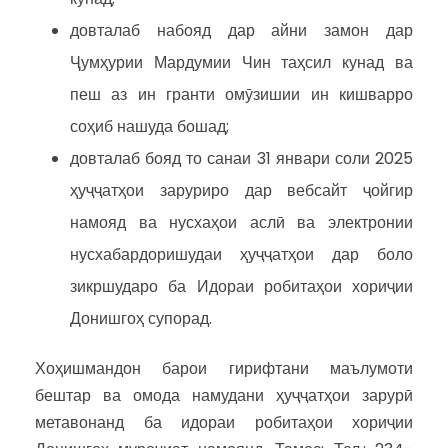
довталаб набояд дар айни замон дар
Ҷумҳурии Мардумии Чин таҳсил кунад ва
пеш аз ин гранти омӯзишии ин кишварро
соҳиб нашуда бошад;
довталаб бояд то санаи 31 январи соли 2025
ҳуҷҷатҳои заруриро дар вебсайт ҷойгир
намояд ва нусхаҳои аслӣ ва электронии
нусхабардоришудаи ҳуҷҷатҳои дар боло
зикршударо ба Идораи робитаҳои хориҷии
Донишгоҳ супорад.
Хоҳишмандон барои гирифтани маълумоти
бештар ва омода намудани ҳуҷҷатҳои зарурӣ
метавонанд ба идораи робитаҳои хориҷии