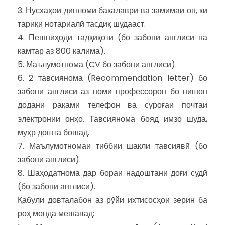
3. Нусхаҳои дипломи бакалаврӣ ва замимаи он, ки
тариқи нотариалӣ тасдиқ шудааст.
4. Пешниҳоди тадқиқотӣ (бо забони англисӣ на
камтар аз 800 калима).
5. Маълумотнома (CV бо забони англисӣ).
6. 2 тавсиянома (Recommendation letter) бо
забони англисӣ аз номи профессорон бо нишон
додани рақами телефон ва суроғаи почтаи
электронии онҳо. Тавсиянома бояд имзо шуда,
мӯҳр дошта бошад.
7. Маълумотномаи тиббии шакли тавсиявӣ (бо
забони англисӣ).
8. Шаҳодатнома дар бораи надоштани доғи судӣ
(бо забони англисӣ).
Қабули довталабон аз рӯйи ихтисосҳои зерин ба
роҳ монда мешавад: