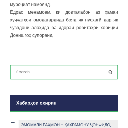
муроҷиат намоянд.
Ёдрас менамоем, ки довталабон аз ҳамаи
ҳуҷҷатҳои омодагардида бояд як нусхагӣ дар як
ҷузвдони алоҳида ба идораи робитаҳои хориҷии
Донишгоҳ супоранд.
Хабарҳои охирин
ЭМОМАЛӢ РАҲМОН – ҚАҲРАМОНУ ҶОНФИДО,