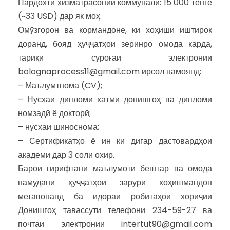
Пардохти хизматрасонии коммуналӣ: 15 000 тенге
(~33 USD) дар як моҳ.
Омӯзгорон ва кормандоне, ки хоҳиши иштирок
доранд, бояд ҳуҷҷатҳои зеринро омода карда,
тариқи суроғаи электронии
bolognaprocess11@gmail.com ирсол намоянд:
– Маълумтнома (CV);
– Нусхаи дипломи хатми донишгоҳ ва дипломи
номзадӣ ё докторӣ;
– нусхаи шиноснома;
– Сертификатҳо ё ин ки дигар дастовардҳои
академӣ дар 3 соли охир.
Барои гирифтани маълумоти бештар ва омода
намудани ҳуҷҷатҳои зарурӣ хоҳишмандон
метавонанд ба идораи робитаҳои хориҷии
Донишгоҳ тавассути телефони 234-59-27 ва
почтаи электронии intertut90@gmail.com