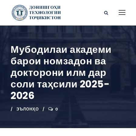
Мубодилаи академи
барои номзадон ва
докторони илм дар
соли таҳсили 2025-
2026
ЭЪЛОНҲО
0