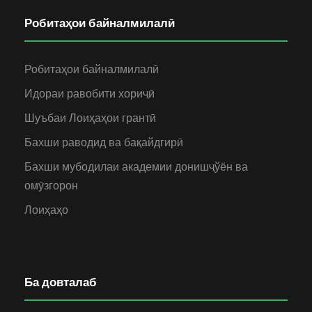
Робитаҳои байналмилалӣ
Робитаҳои байналмилалӣ
Идораи равобити хориҷӣ
Шуъбаи Лоиҳаҳои грантӣ
Бахши раводид ва бақайдгирӣ
Бахши мубодилаи академии донишҷўён ва
омӯзгорон
Лоиҳаҳо
Ба довталаб