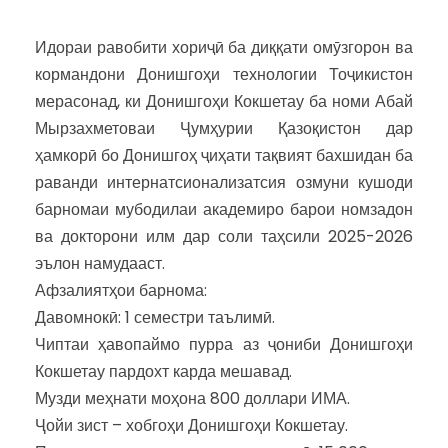
Идораи равобити хориҷӣ ба диққати омӯзгорон ва
кормандони Донишгоҳи технологии Тоҷикистон
мерасонад, ки Донишгоҳи Кокшетау ба номи Абай
Мырзахметоваи Ҷумҳурии Қазоқистон дар
ҳамкорӣ бо Донишгоҳ ҷиҳати тақвият бахшидан ба
раванди интернатсионализатсия озмуни кушоди
барномаи мубодилаи академиро барои номзадон
ва докторони илм дар соли таҳсили 2025-2026
эълон намудааст.
Афзалиятҳои барнома:
Давомнокӣ: 1 семестри таълимӣ.
Чиптаи ҳавопаймо пурра аз ҷониби Донишгоҳи
Кокшетау пардохт карда мешавад.
Музди меҳнати моҳона 800 доллари ИМА.
Ҷойи зист – хобгоҳи Донишгоҳи Кокшетау.