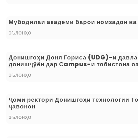
Мубодилаи академи барои номзадон ва
ЭЪЛОНҲО
Донишгоҳи Доня Гориса (UDG)-и давла
донишҷӯён дар Сampus-и тобистона оз
ЭЪЛОНҲО
Ҷоми ректори Донишгоҳи технологии То
ҷавонон
ЭЪЛОНҲО