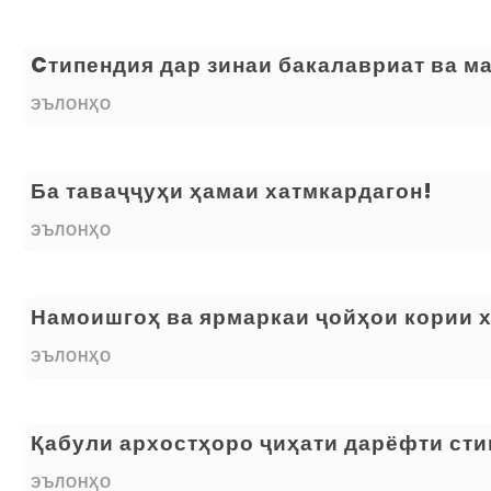
Cтипендия дар зинаи бакалавриат ва м
ЭЪЛОНҲО
Ба таваҷҷуҳи ҳамаи хатмкардагон!
ЭЪЛОНҲО
Намоишгоҳ ва ярмаркаи ҷойҳои кории х
ЭЪЛОНҲО
Қабули архостҳоро ҷиҳати дарёфти сти
ЭЪЛОНҲО