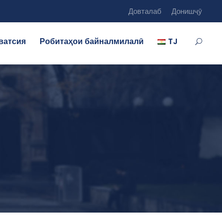
Довталаб
Донишҷӯ
ватсия
Робитаҳои байналмилалӣ
TJ