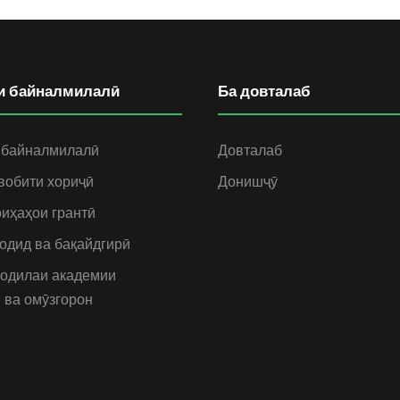
и байналмилалӣ
Ба довталаб
 байналмилалӣ
Довталаб
вобити хориҷӣ
Донишҷӯ
иҳаҳои грантӣ
одид ва бақайдгирӣ
одилаи академии
 ва омӯзгорон