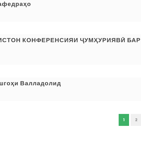
кафедраҳо
ИСТОН КОНФЕРЕНСИЯИ ҶУМҲУРИЯВӢ БАР
ишгоҳи Валладолид
1
2