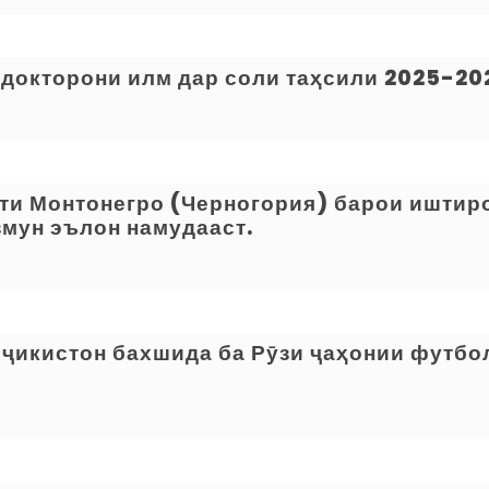
 докторони илм дар соли таҳсили 2025-20
ти Монтонегро (Черногория) барои иштир
мун эълон намудааст.
ҷикистон бахшида ба Рӯзи ҷаҳонии футбол