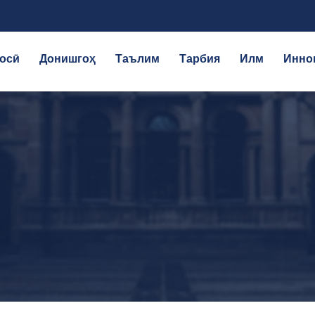
осӣ
Донишгоҳ
Таълим
Тарбия
Илм
Инно