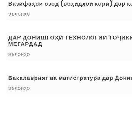
Вазифаҳои озод (воҳидҳои корӣ) дар 
ЭЪЛОНҲО
ДАР ДОНИШГОҲИ ТЕХНОЛОГИИ ТОҶИК
МЕГАРДАД
ЭЪЛОНҲО
Бакалаврият ва магистратура дар Дон
ЭЪЛОНҲО