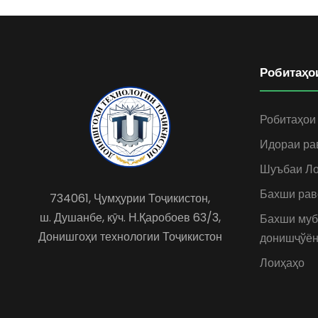
Робитаҳо
Робитаҳои
Идораи ра
Шуъбаи Ло
Бахши рав
734061, Ҷумҳурии Тоҷикистон,
ш. Душанбе, кӯч. Н.Қаробоев 63/3,
Бахши муб
Донишгоҳи технологии Тоҷикистон
донишҷўён
Лоиҳаҳо