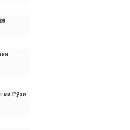
26
оки
 ва Рӯзи