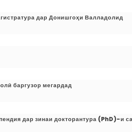
агистратура дар Донишгоҳи Валладолид
олӣ баргузор мегардад
пендия дар зинаи докторантура (PhD)-и с