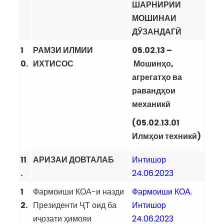
ШАРНИРИИ
МОШИНАИ
ДӮЗАНДАГӢ
1
РАМЗИ ИЛМИИ
05.02.13
–
0.
ИХТИСОС
Мошинҳо,
агрегатҳо ва
равандҳои
механикӣ
(05.02.13.01
Илмҳои техникӣ)
11
АРИЗАИ ДОВТАЛАБ
Интишор
.
24.06.2023
1
Фармоиши КОА-и назди
Фармоиши КОА.
2.
Президенти ҶТ оид ба
Интишор
иҷозати ҳимояи
24.06.2023