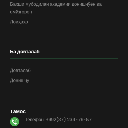
Бахши мубодилаи академии донишҷўён ва
омӯзгорон
Лоиҳаҳо
Ба довталаб
Довталаб
Донишҷӯ
Тамос
Телефон:
+992(37) 234-79-87