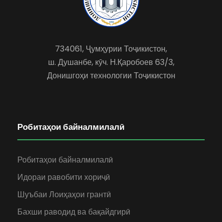
734061, Ҷумҳурии Тоҷикистон,
ш. Душанбе, кӯч. Н.Қаробоев 63/3,
Донишгоҳи технологии Тоҷикистон
Робитаҳои байналмилалӣ
Робитаҳои байналмилалӣ
Идораи равобити хориҷӣ
Шуъбаи Лоиҳаҳои грантӣ
Бахши раводид ва бақайдгирӣ