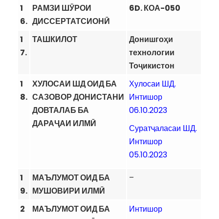
1
РАМЗИ ШӮРОИ
6D. КОА-050
6.
ДИССЕРТАТСИОНӢ
1
ТАШКИЛОТ
Донишгоҳи
7.
технологии
Тоҷикистон
1
ХУЛОСАИ ШД ОИД БА
Хулосаи ШД.
8.
САЗОВОР ДОНИСТАНИ
Интишор
ДОВТАЛАБ БА
06.10.2023
ДАРАҶАИ ИЛМӢ
Суратҷаласаи ШД.
Интишор
05.10.2023
1
МАЪЛУМОТ ОИД БА
–
9.
МУШОВИРИ ИЛМӢ
2
МАЪЛУМОТ ОИД БА
Интишор