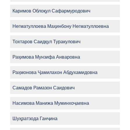
Каримов Облоқул Сафармуродович
Негматуллоева Маҳинбону Негматуллоевна
Тохтаров Саидқул Туракулович
Раҳимова Мунзифа Анваровна
Раҳмонова Ҷамилахон Абдухамидовна
Самадов Рамазон Саидович
Насимова Манижа Муминхоҷаевна
Шуҳратзода Ганҷина