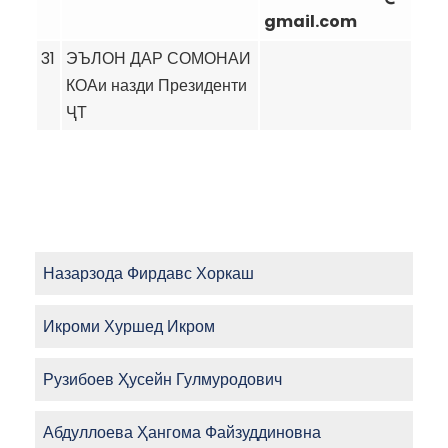
gmail.com
31
ЭЪЛОН ДАР СОМОНАИ
КОАи назди Президенти
ҶТ
Назарзода Фирдавс Хоркаш
Икроми Хуршед Икром
Рузибоев Ҳусейн Гулмуродович
Абдуллоева Ҳангома Файзуддиновна