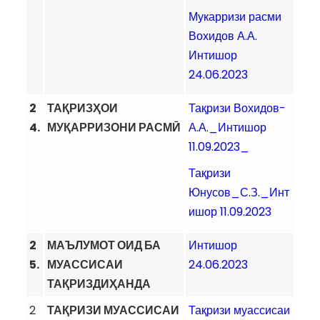
Мукарризи расми
Вохидов А.А.
Интишор
24.06.2023
2
ТАҚРИЗҲОИ
Тақризи Вохидов-
4.
МУҚАРРИЗОНИ РАСМӢ
А.А._Интишор
11.09.2023_
Тақризи
Юнусов_С.З._Инт
ишор 11.09.2023
2
МАЪЛУМОТ ОИД БА
Интишор
5.
МУАССИСАИ
24.06.2023
ТАҚРИЗДИҲАНДА
2
ТАҚРИЗИ МУАССИСАИ
Тақризи муассисаи