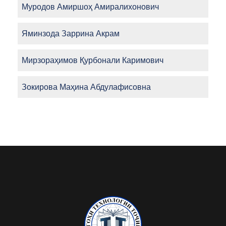
Муродов Амиршоҳ Амиралихонович
Яминзода Заррина Акрам
Мирзораҳимов Қурбонали Каримович
Зокирова Маҳина Абдулафисовна