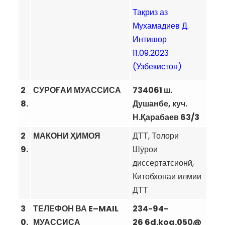
Тақриз аз
Мухамадиев Д.
Интишор
11.09.2023
(Узбекистон)
2
СУРОҒАИ МУАССИСА
734061 ш.
8.
Душанбе, куч.
Н.Қарабаев 63/3
2
МАКОНИ ҲИМОЯ
ДТТ, Толори
9.
Шӯрои
диссертатсионӣ,
Китобхонаи илмии
ДТТ
3
ТЕЛЕФОН ВА
E
–
MAIL
234-94-
0.
МУАССИСА
26 6d.koa.050@