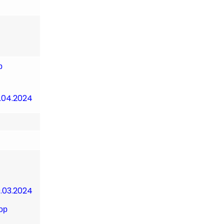
р
.04.2024
9.03.2024
ор