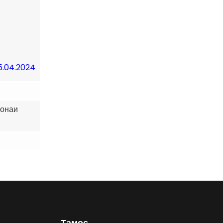
5.04.2024
3
хонаи
Тамос