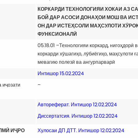
КОРКАРДИ ТЕХНОЛОГИЯИ ХОКАИ АЗ С
БОЙ ДАР АСОСИ ДОНАҲОИ МОШ ВА И
ОН ДАР ИСТЕҲСОЛИ МАҲСУЛОТИ ХӮРО
ФУНКСИОНАЛӢ
05.18.01 –Технологияи коркард, нигоҳдорӣ 
коркарди хӯшагиҳо, лӯбиёгиҳо, маҳсулоти ғ
мевагию полезӣ ва ангурпарварӣ
Интишор 15.02.2024
 иҷозати
–
Автореферат. Интишор 12.02.2024
Диссертатсия. Интишор 12.02.2024
ИЛМӢ ИҶРО
Хулосаи ДП ДТТ. Интишор 12.02.2024