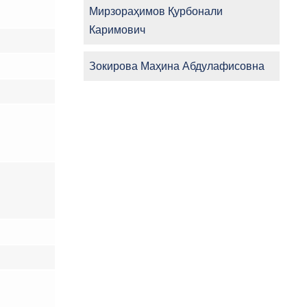
Мирзораҳимов Қурбонали
Каримович
Зокирова Маҳина Абдулафисовна