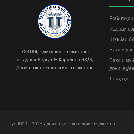
Робитаҳои
Идораи ра
Шуъбаи Ло
Бахши рав
734061, Ҷумҳурии Тоҷикистон,
ш. Душанбе, кӯч. Н.Қаробоев 63/3,
Бахши муб
Донишгоҳи технологии Тоҷикистон
донишҷўён
Лоиҳаҳо
@ 1990 - 2025 Донишгоҳи технологии Тоҷикистон