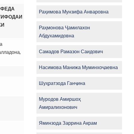
АФЕДА
Раҳимова Мунзифа Анваровна
СТИФОДАИ
КИ
Раҳмонова Ҷамилахон
Абдухамидовна
ва
Самадов Рамазон Саидович
алладона,
Насимова Манижа Муминхоҷаевна
Шуҳратзода Ганҷина
Муродов Амиршоҳ
Амиралихонович
Яминзода Заррина Акрам