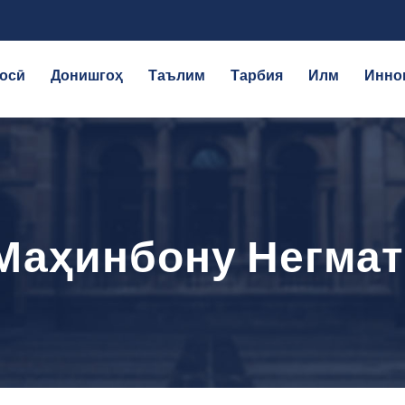
осӣ
Донишгоҳ
Таълим
Тарбия
Илм
Инно
Маҳинбону Негма