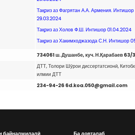
Тақриз аз Фагрятан А.А. Армения. Интишор
29.03.2024
Тақриз аз Холов Ф.Ш. Интишор 01.04.2024
Тақриз аз Хакимходжазода С.Н. Интишор 0
734061 ш. Душанбе, куч. Н.Қарабаев 63/
ДТТ, Толори Шӯрои диссертатсионӣ, Китоб
илмии ДТТ
234-94-26 6d.koa.050@gmail.com
и байналмилалӣ
Ба довталаб