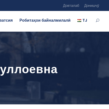
Довталаб
Донишҷӯ
ватсия
Робитаҳои байналмилалӣ
TJ
туллоевна