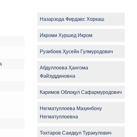
Назарзода Фирдавс Хоркаш
Икроми Хуршед Икром
Рузибоев Ҳусейн Гулмуродович
а
Абдуллоева Ҳангома
Файзуддиновна
Каримов Облоқул Сафармуродович
Негматуллоева Маҳинбону
Негматуллоевна
Тохтаров Саидқул Туракулович