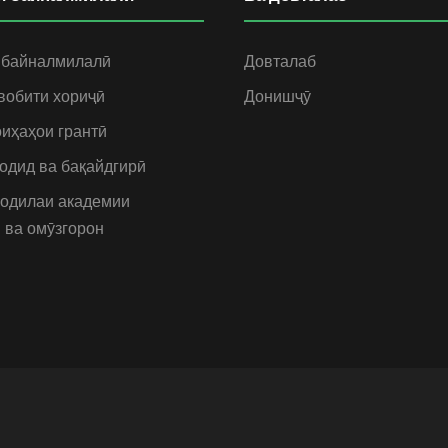
 байналмилалӣ
Довталаб
вобити хориҷӣ
Донишҷӯ
иҳаҳои грантӣ
одид ва бақайдгирӣ
одилаи академии
 ва омӯзгорон