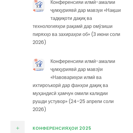
Конференсияи илмӣ-амалии
ҷумҳуриявӣ дар мавзуи «Нақши
тадқиқоти дақиқ ва
технологияҳои рақамӣ дар омӯзиши
пиряхҳо ва захираҳои об» (3 июни соли
2026)
Конференсияи илмӣ-амалии
ҷумҳуриявӣ дар мавзӯи
«Навовариҳои илмӣ ва
ихтироъкорӣ дар фанҳои дақиқ ва
муҳандисӣ ҳамчун омили калидии
рушди устувор» (24–25 апрели соли
2026)
КОНФЕРЕНСИЯҲОИ 2025