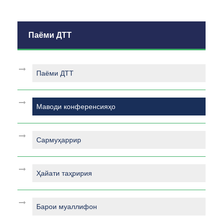
Паёми ДТТ
Паёми ДТТ
Маводи конференсияҳо
Сармуҳаррир
Ҳайати таҳририя
Барои муаллифон