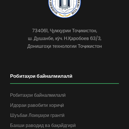
734061, Ҷумҳурии Тоҷикистон,
ш. Душанбе, кӯч. Н.Қаробоев 63/3,
Донишгоҳи технологии Тоҷикистон
Робитаҳои байналмилалӣ
Робитаҳои байналмилалӣ
Идораи равобити хориҷӣ
Шуъбаи Лоиҳаҳои грантӣ
Бахши раводид ва бақайдгирӣ