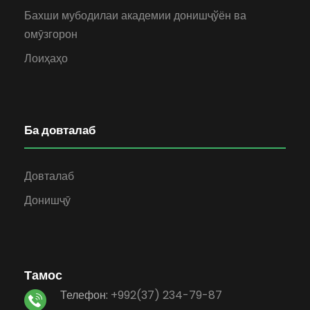
Бахши мубодилаи академии донишҷўён ва
омӯзгорон
Лоиҳаҳо
Ба довталаб
Довталаб
Донишҷӯ
Тамос
Телефон:
+992(37) 234-79-87