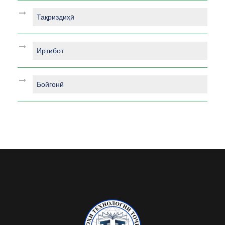
Тақриздиҳӣ
Иртибот
Бойгонӣ