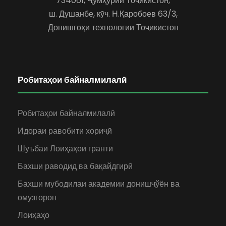
734061, Ҷумҳурии Тоҷикистон,
ш. Душанбе, кӯч. Н.Қаробоев 63/3,
Донишгоҳи технологии Тоҷикистон
Робитаҳои байналмилалӣ
Робитаҳои байналмилалӣ
Идораи равобити хориҷӣ
Шуъбаи Лоиҳаҳои грантӣ
Бахши раводид ва бақайдгирӣ
Бахши мубодилаи академии донишҷўён ва
омӯзгорон
Лоиҳаҳо