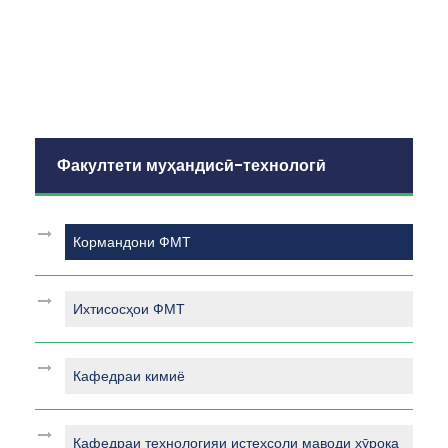
Факултети муҳандисӣ-технологӣ
Кормандони ФМТ
Ихтисосҳои ФМТ
Кафедраи кимиё
Кафедраи технологияи истеҳсоли маводи хӯрока