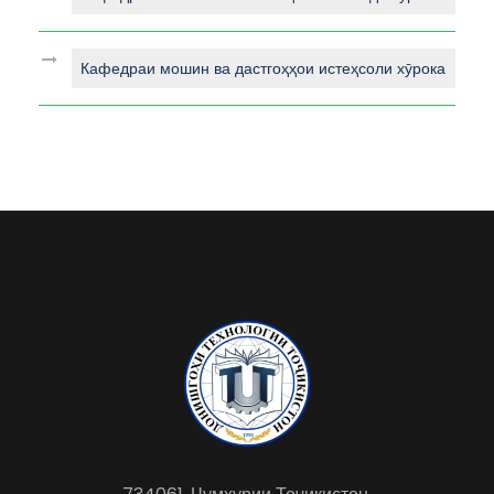
Кафедраи мошин ва дастгоҳҳои истеҳсоли хӯрока