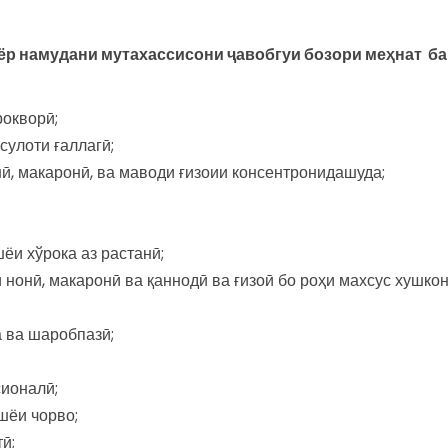
ёр намудани мутахассисони ҷавобгуи бозори меҳнат б
рокворӣ;
сулоти ғаллагӣ;
ӣ, макаронӣ, ва маводи ғизоии консентронидашуда;
ёи хўрока аз растанӣ;
 нонӣ, макаронӣ ва қаннодӣ ва ғизоӣ бо роҳи махсус хушко
 ва шаробпазӣ;
сионалӣ;
шёи чорво;
ӣ;