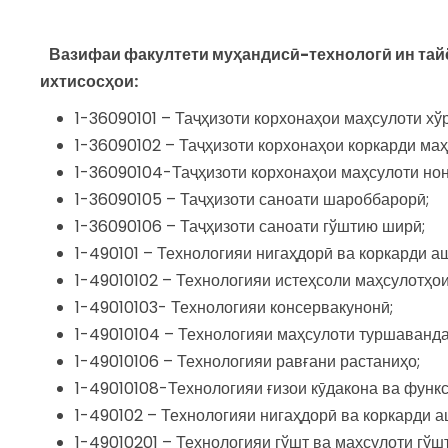
Вазифаи факултети муҳандисӣ-технологӣ ин тай
ихтисосҳои:
1-36090101 – Таҷҳизоти корхонаҳои маҳсулоти хў
1-36090102 – Таҷҳизоти корхонаҳои коркарди маҳ
1-36090104-Таҷҳизоти корхонаҳои маҳсулоти нон
1-36090105 – Таҷҳизоти саноати шароббарорӣ;
1-36090106 – Таҷҳизоти саноати гўштию ширӣ;
1-490101 – Технологияи нигаҳдорӣ ва коркарди аш
1-49010102 – Технологияи истеҳсоли маҳсулотҳои
1-49010103- Технологияи консервакунонӣ;
1-49010104 – Технологияи маҳсулоти туршаванда
1-49010106 – Технологияи равғани растаниҳо;
1-49010108-Технологияи ғизои кӯдакона ва функ
1-490102 – Технологияи нигаҳдорӣ ва коркарди а
1-49010201 – Технологияи гўшт ва маҳсулоти гўшт