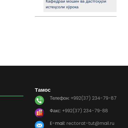
Кафедраи мошин ва дастгоҳҳои
истеҳсоли хӯрока
Тамос
Телефон:
+992(37) 234-79-87
Факс:
+992(37) 234-79-88
E-mail:
rectorat-tut@mail.ru