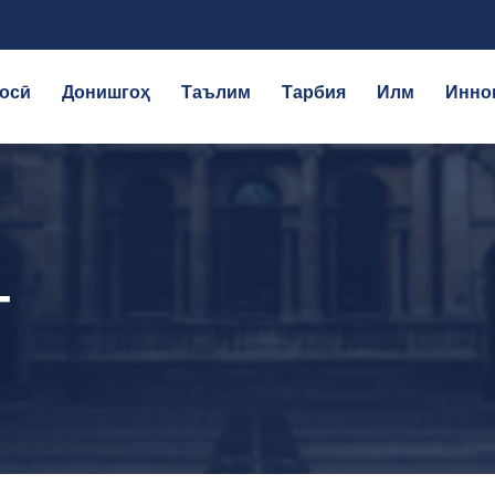
осӣ
Донишгоҳ
Таълим
Тарбия
Илм
Инно
Т