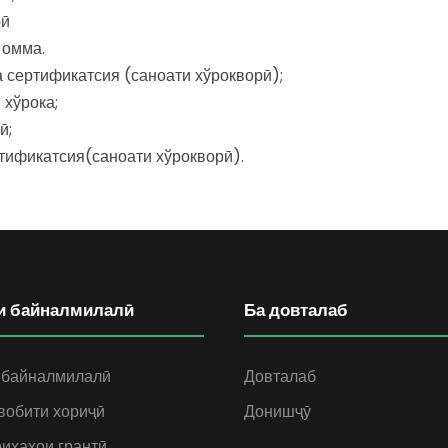
рӣ
 омма.
 сертификатсия (саноати хўрокворӣ);
 хўрока;
ӣ;
тификатсия(саноати хўрокворӣ).
и байналмилалӣ
Ба довталаб
 байналмилалӣ
Довталаб
вобити хориҷӣ
Донишҷӯ
иҳаҳои грантӣ