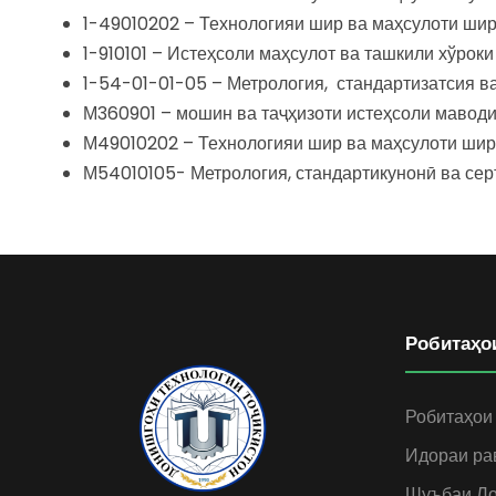
1-49010202 – Технологияи шир ва маҳсулоти ши
1-910101 – Истеҳсоли маҳсулот ва ташкили хўроки
1-54-01-01-05 – Метрология, стандартизатсия ва
М360901 – мошин ва таҷҳизоти истеҳсоли маводи
М49010202 – Технологияи шир ва маҳсулоти шир
М54010105- Метрология, стандартикунонӣ ва сер
Робитаҳо
Робитаҳои
Идораи ра
Шуъбаи Ло