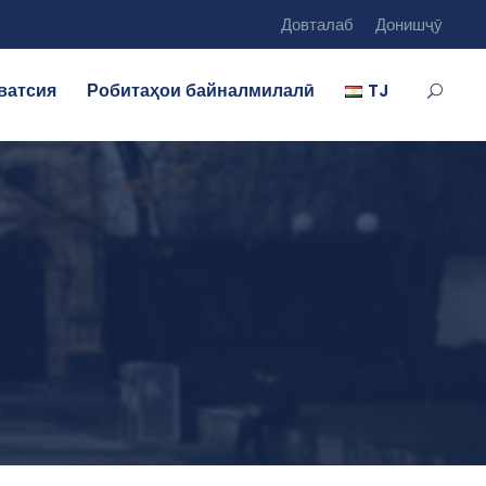
Довталаб
Донишҷӯ
ватсия
Робитаҳои байналмилалӣ
TJ