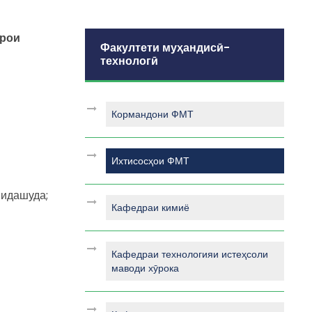
арои
Факултети муҳандисӣ-
технологӣ
Кормандони ФМТ
Ихтисосҳои ФМТ
нидашуда;
Кафедраи кимиё
Кафедраи технологияи истеҳсоли
маводи хӯрока