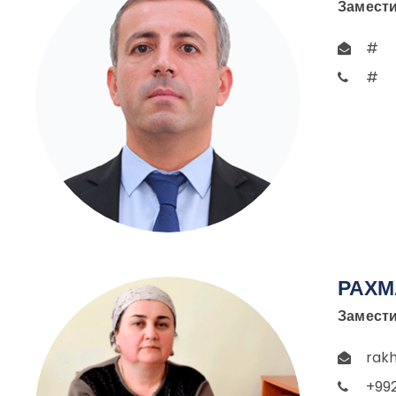
Замести
#
#
РАХМ
Замести
rak
+99