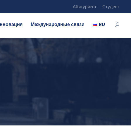
Абитуриент
Студент
нновация
Международные связи
RU