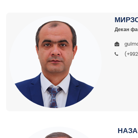
МИРЗ
Декан фа
gulm
(+992
НАЗА