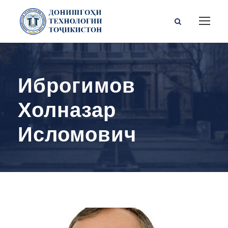
Иброгимов
Холназар
Исломович