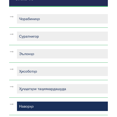
Чорабиниҳо
Суратнигор
Эълонҳо
Ҳисоботҳо
Ҳуҷҷатҳои таҳиякардашуда
Наворҳо