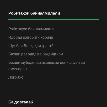
Робитаҳои байналмилалӣ
Робитаҳои байналмилалӣ
Идораи равобити хориҷӣ
Шуъбаи Лоиҳаҳои грантӣ
Бахши раводид ва бақайдгирӣ
Бахши мубодилаи академии донишҷўён ва
омӯзгорон
Лоиҳаҳо
Ба довталаб