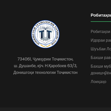
Робитаҳо
Робитаҳои
Идораи ра
Шуъбаи Ло
Бахши рав
734061, Ҷумҳурии Тоҷикистон,
ш. Душанбе, кӯч. Н.Қаробоев 63/3,
Бахши муб
Донишгоҳи технологии Тоҷикистон
донишҷўён
Лоиҳаҳо