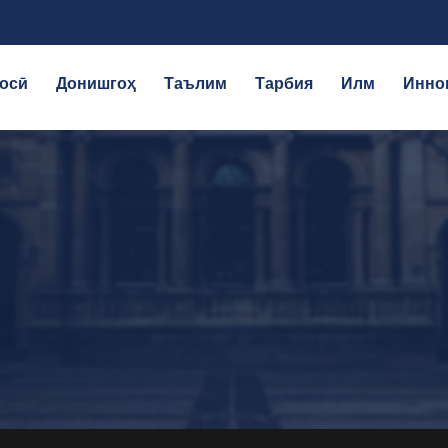
осӣ
Донишгоҳ
Таълим
Тарбия
Илм
Инно