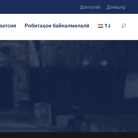
Довталаб
Донишҷӯ
ватсия
Робитаҳои байналмилалӣ
TJ