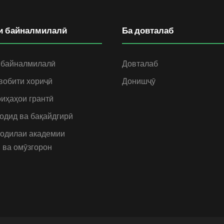
и байналмилалӣ
Ба довталаб
 байналмилалӣ
Довталаб
вобити хориҷӣ
Донишҷӯ
иҳаҳои грантӣ
одид ва бақайдгирӣ
одилаи академии
 ва омӯзгорон