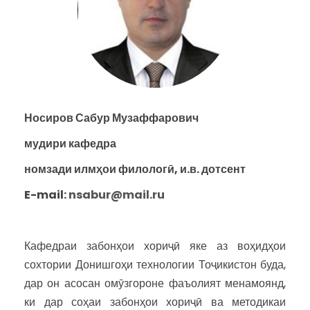
Носиров Сабур Музаффарович
мудири кафедра
номзади илмҳои филологӣ, и.в. дотсент
E-mail:
nsabur@mail.ru
Кафедраи забонҳои хориҷӣ яке аз воҳидҳои
сохтории Донишгоҳи технологии Тоҷикистон буда,
дар он асосан омӯзгороне фаъолият менамоянд,
ки дар соҳаи забонҳои хориҷӣ ва методикаи