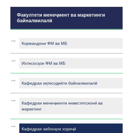
Факултети менеҷмент ва маркетинги
байналмилалӣ
Кормандони ФМ ва МБ
Ихтисосҳои ФМ ва МБ
Кафедраи иқтисодиёти байналмилалӣ
Кафедраи менеҷменти инвеститсионӣ ва
маркетинг
Кафедраи забонҳои хориҷӣ