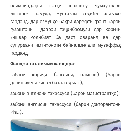
олимпиадаҳои сатҳи шаҳриву ҷумҳуриявӣ
иштирок намуда, мунтазам соҳиби ҷоизаҳо
гарданд, дар озмунҳо баҳри дарёфти грант барои
гузаштани давраи таҷрибаомӯзӣ дар хориҷи
кишвар ғолибият ба даст оваранд ва дар
супурдани имтиҳоноти байналмилалӣ муваффақ
гарданд.
Фанҳои таълимии кафедра:
забони хориҷӣ (англисӣ, олмонӣ) (барои
донишҷӯёни зинаи бакалавриат);
забони англисии тахассусӣ (барои магистрантҳо);
забони англисии тахассусӣ (барои докторантони
PhD).