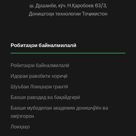
ш. Душанбе, кӯч. Н.Қаробоев 63/3,
Донишгоҳи технологии Тоҷикистон
Робитаҳои байналмилалӣ
Робитаҳои байналмилалӣ
Идораи равобити хориҷӣ
Шуъбаи Лоиҳаҳои грантӣ
Бахши раводид ва бақайдгирӣ
Бахши мубодилаи академии донишҷўён ва
омӯзгорон
Лоиҳаҳо