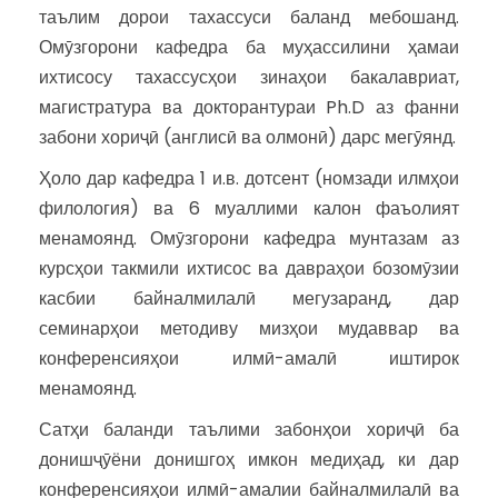
таълим дорои тахассуси баланд мебошанд.
Омӯзгорони кафедра ба муҳассилини ҳамаи
ихтисосу тахассусҳои зинаҳои бакалавриат,
магистратура ва докторантураи Ph.D аз фанни
забони хориҷӣ (англисӣ ва олмонӣ) дарс мегӯянд.
Ҳоло дар кафедра 1 и.в. дотсент (номзади илмҳои
филология) ва 6 муаллими калон фаъолият
менамоянд. Омӯзгорони кафедра мунтазам аз
курсҳои такмили ихтисос ва давраҳои бозомӯзии
касбии байналмилалӣ мегузаранд, дар
семинарҳои методиву мизҳои мудаввар ва
конференсияҳои илмӣ-амалӣ иштирок
менамоянд.
Сатҳи баланди таълими забонҳои хориҷӣ ба
донишҷӯёни донишгоҳ имкон медиҳад, ки дар
конференсияҳои илмӣ-амалии байналмилалӣ ва