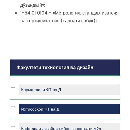
дӯзандагӣ»;
1-54 01 0104 – «Метрология, стандартизатсия
ва сертификатсия (саноати сабук)».
Факултети технология ва дизайн
Кормандони ФТ ва Д
Ихтисосҳои ФТ ва Д
Кафедраи дизайни либос ва санъати мӯд