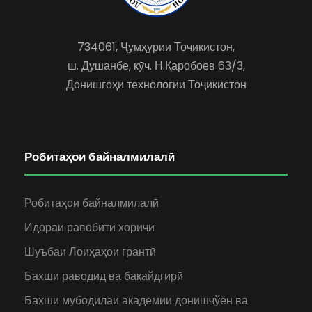
734061, Ҷумҳурии Тоҷикистон,
ш. Душанбе, кӯч. Н.Қаробоев 63/3,
Донишгоҳи технологии Тоҷикистон
Робитаҳои байналмилалӣ
Робитаҳои байналмилалӣ
Идораи равобити хориҷӣ
Шуъбаи Лоиҳаҳои грантӣ
Бахши раводид ва бақайдгирӣ
Бахши мубодилаи академии донишҷўён ва