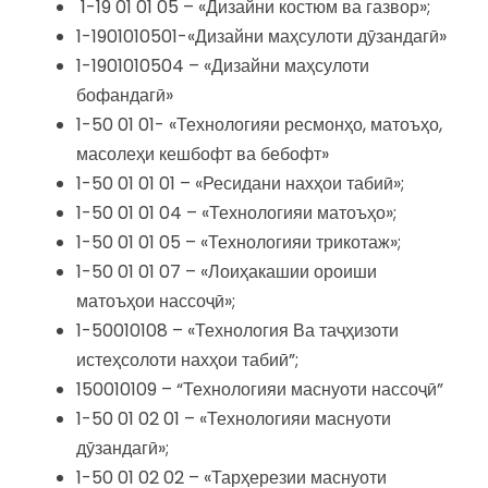
1-19 01 01 05 – «Дизайни костюм ва газвор»;
1-1901010501-«Дизайни маҳсулоти дӯзандагӣ»
1-1901010504 – «Дизайни маҳсулоти
бофандагӣ»
1-50 01 01- «Технологияи ресмонҳо, матоъҳо,
масолеҳи кешбофт ва бебофт»
1-50 01 01 01 – «Ресидани нахҳои табиӣ»;
1-50 01 01 04 – «Технологияи матоъҳо»;
1-50 01 01 05 – «Технологияи трикотаж»;
1-50 01 01 07 – «Лоиҳакашии ороиши
матоъҳои нассоҷӣ»;
1-50010108 – «Технология Ва таҷҳизоти
истеҳсолоти нахҳои табиӣ”;
150010109 – “Технологияи маснуоти нассоҷӣ”
1-50 01 02 01 – «Технологияи маснуоти
дӯзандагӣ»;
1-50 01 02 02 – «Тарҳерезии маснуоти