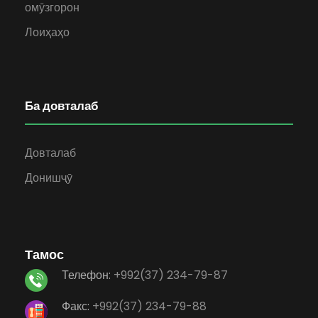
омӯзгорон
Лоиҳаҳо
Ба довталаб
Довталаб
Донишҷӯ
Тамос
Телефон:
+992(37) 234-79-87
Факс:
+992(37) 234-79-88