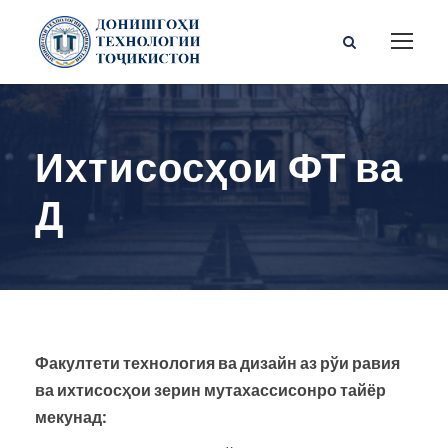
Ихтисосҳои ФТ ва
Д
Факултети технология ва дизайн аз рўи равия
ва ихтисосҳои зерин мутахассисонро тайёр
мекунад: