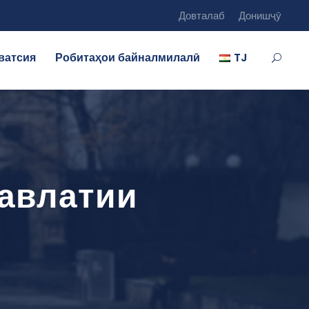
Довталаб
Донишҷӯ
ватсия
Робитаҳои байналмилалӣ
TJ
давлатии