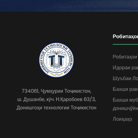
Робитаҳо
Робитаҳои
Идораи ра
Шуъбаи Ло
Бахши рав
734061, Ҷумҳурии Тоҷикистон,
ш. Душанбе, кӯч. Н.Қаробоев 63/3,
Бахши муб
Донишгоҳи технологии Тоҷикистон
донишҷўён
Лоиҳаҳо