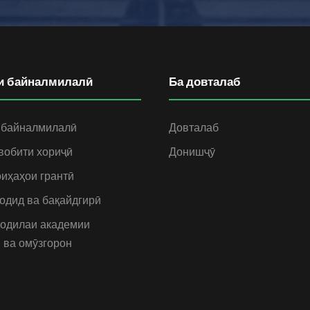
и байналмилалӣ
Ба довталаб
 байналмилалӣ
Довталаб
вобити хориҷӣ
Донишҷӯ
иҳаҳои грантӣ
одид ва бақайдгирӣ
одилаи академии
 ва омӯзгорон