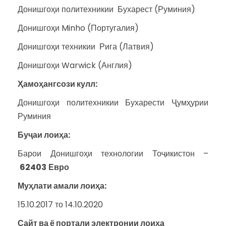
Донишгоҳи политехникии Бухарест (Руминия)
Донишгоҳи Minho (Португалия)
Донишгоҳи техникии Рига (Латвия)
Донишгоҳи Warwick (Англия)
Ҳамоҳангсози кулл:
Донишгоҳи политехникии Бухарести Ҷумҳурии
Руминия
Буҷаи лоиҳа:
Барои Донишгоҳи технологии Тоҷикистон –
62403
Евро
Муҳлати амали лоиҳа:
15.10.2017 то 14.10.2020
Сайт ва ё портали электронии лоиҳа