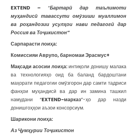
EXTEND –
“
Бартар
ӣ дар таълимоти
муҳандисӣ тавассути омӯзиши муаллимон
ва роҳандозии усулҳои нави педагогӣ дар
Россия ва Тоҷикистон”
Сарпарасти лоиҳа:
Комиссияи Аврупо, барномаи Эрасмус+
Мақсади асосии лоиҳа:
интиқоли донишу малака
ва технологияҳо оид ба баланд бардоштани
маҳорати педагогии омӯзгорон дар самти тадриси
фанҳои муҳандисӣ ва дар ин замина ташкил
намудани “
EXTEND-марказ
”-ҳо дар назди
донишгоҳҳои аъзои консорсиум.
Шарикони лоиҳа:
Аз
Ҷ
ум
ҳ
урии
То
ҷ
икистон