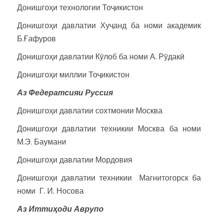
Донишгоҳи технологии Тоҷикистон
Донишгоҳи давлатии Хуҷанд ба номи академик
Б.Ғафуров
Донишгоҳи давлатии Кӯлоб ба номи А. Рӯдакӣ
Донишгоҳи миллии Тоҷикистон
Аз Федератсияи Руссия
Донишгоҳи давлатии сохтмонии Москва
Донишгоҳи давлатии техникии Москва ба номи
М.Э. Баумани
Донишгоҳи давлатии Мордовия
Донишгоҳи давлатии техникии Магнитогорск ба
номи Г. И. Носова
Аз Итти
ҳ
оди
Аврупо