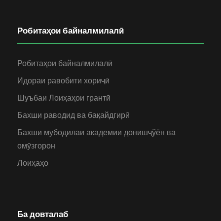
Робитаҳои байналмилалӣ
Робитаҳои байналмилалӣ
Идораи равобити хориҷӣ
Шуъбаи Лоиҳаҳои грантӣ
Бахши раводид ва бақайдгирӣ
Бахши мубодилаи академии донишҷўён ва
омӯзгорон
Лоиҳаҳо
Ба довталаб