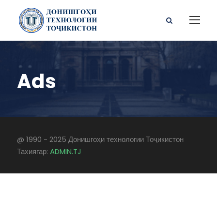
Ads
@ 1990 - 2025 Донишгоҳи технологии Тоҷикистон
Тахиягар:
ADMIN.TJ