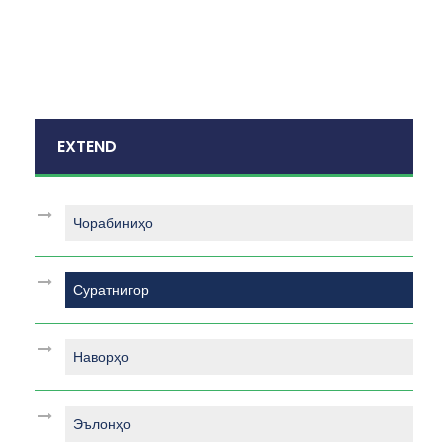
EXTEND
Чорабиниҳо
Суратнигор
Наворҳо
Эълонҳо