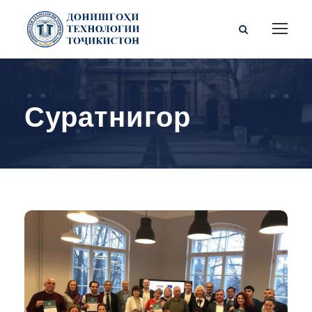
Суратнигор