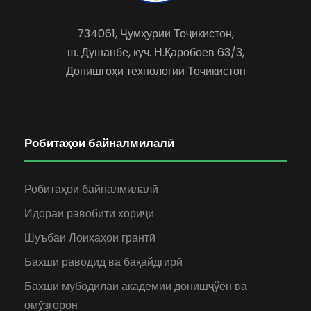
734061, Ҷумҳурии Тоҷикистон,
ш. Душанбе, кӯч. Н.Қаробоев 63/3,
Донишгоҳи технологии Тоҷикистон
Робитаҳои байналмилалӣ
Робитаҳои байналмилалӣ
Идораи равобити хориҷӣ
Шуъбаи Лоиҳаҳои грантӣ
Бахши раводид ва бақайдгирӣ
Бахши мубодилаи академии донишҷўён ва
омӯзгорон