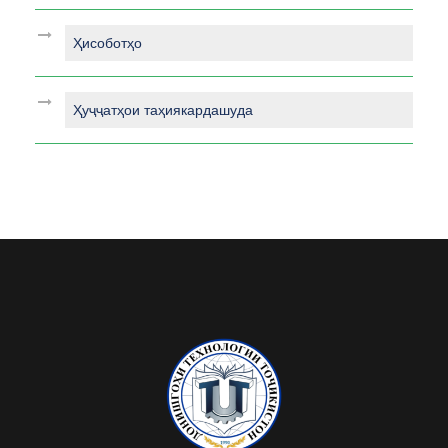
Ҳисоботҳо
Ҳуҷҷатҳои таҳиякардашуда