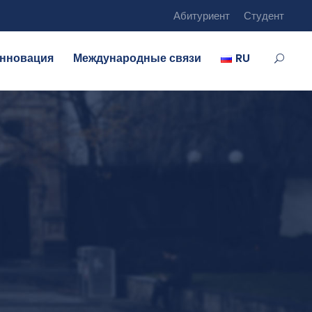
Абитуриент
Студент
нновация
Международные связи
RU