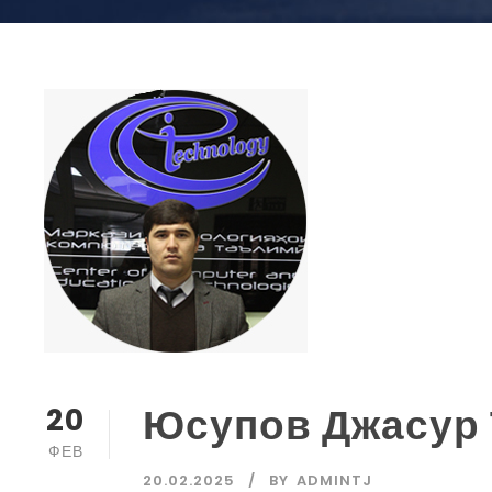
Юсупов Джасур
20
ФЕВ
20.02.2025
BY
ADMINTJ