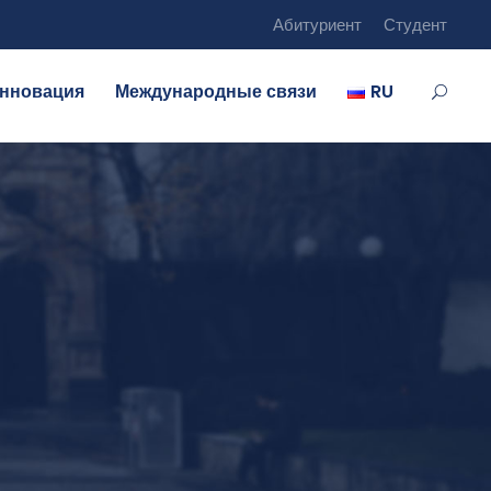
Абитуриент
Студент
нновация
Международные связи
RU