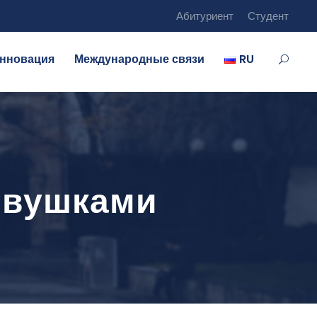
Абитуриент
Студент
нновация
Международные связи
RU
девушками