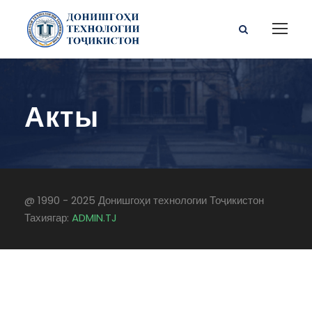
Акты
@ 1990 - 2025 Донишгоҳи технологии Тоҷикистон
Тахиягар:
ADMIN.TJ