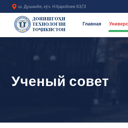
ш. Душанбе, кӯч. Н.Қаробоев 63/3
Главная
Универс
Ученый совет