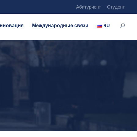
Абитуриент
Студент
нновация
Международные связи
RU