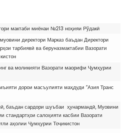
тори мактаби миёнаи №213 ноҳияи Рўдакӣ
муовини директори Марказ баъдан Директори
рҳои тарбиявӣ ва беруназмактабии Вазорати
кистон
инг ва моликияти Вазорати маорифи Ҷумҳурии
мъияти дорои масъулияти маҳдуди “Азия Транс
ӣ, баъдан сардори шуъбаи ҳунармандӣ, Муовини
яи стандартҳои салоҳияти касбии Вазорати
уғли аҳолии Ҷумҳурии Тоҷикистон