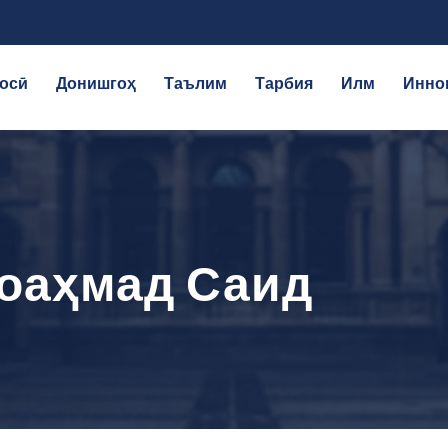
осӣ
Донишгоҳ
Таълим
Тарбия
Илм
Инно
оаҳмад Саид