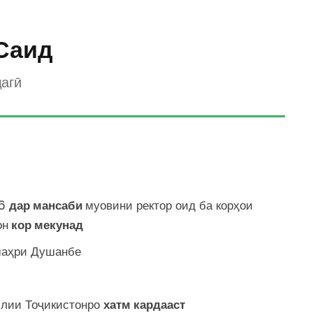
Саид
агӣ
26
дар мансаби
муовини ректор оид ба корҳои
он
кор мекунад
аҳри Душанбе
ллии Тоҷикистонро
хатм кардааст