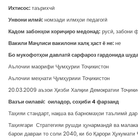
Ихтисос
:
таърихчӣ
Унвони илмӣ:
номзади илмҳои педагогӣ
Кадом забонҳои хориҷиро медонад:
русӣ, забони ф
Вакили Маҷлиси вакилони халқ ҳаст ё не:
не
Бо мукофотҳои давлатӣ сарфароз гардонида шудаа
Аълочии маорифи Ҷумҳурии Тоҷикистон
Аълочии меҳнати Ҷумҳуриии Тоҷикистон
20.03.2009 аъзои Ҳизби Халқии Демократии Тоҷики
Вазъи оилав
ӣ:
оиладор
, соҳиби 4 фарзанд
Таҳияи стандарт, нақша ва барномаҳои таълимӣ дар
Таҳиягари Стратегияи рушди ҳунармандӣ ва малака
барои давраи то соли 2040, ки бо Қарори Ҳукумати