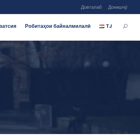
Довталаб
Донишҷӯ
ватсия
Робитаҳои байналмилалӣ
TJ