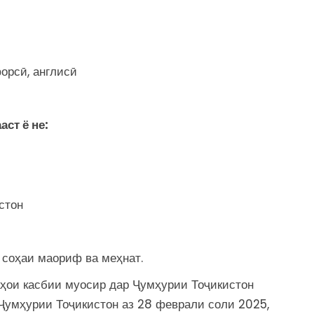
орсӣ, англисӣ
ст ё не:
стон
 соҳаи маориф ва меҳнат.
ҳои касбии муосир дар Ҷумҳурии Тоҷикистон
 Ҷумҳурии Тоҷикистон аз 28 феврали соли 2025,