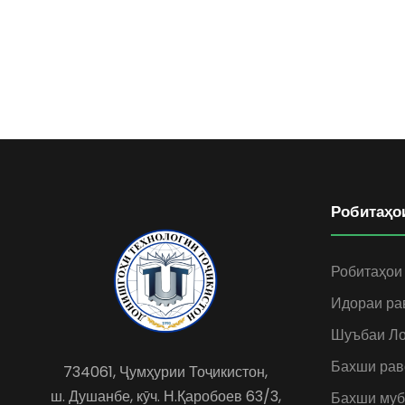
Робитаҳо
Робитаҳои
Идораи ра
Шуъбаи Ло
Бахши рав
734061, Ҷумҳурии Тоҷикистон,
ш. Душанбе, кӯч. Н.Қаробоев 63/3,
Бахши муб