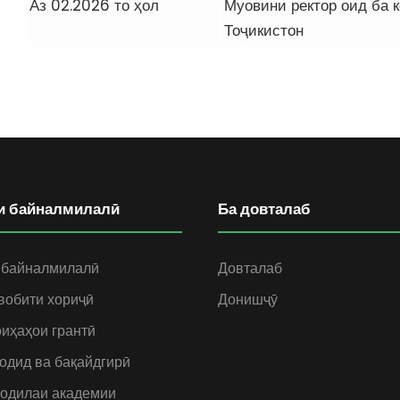
Аз 02.2026 то ҳол
Муовини ректор оид ба 
Тоҷикистон
и байналмилалӣ
Ба довталаб
 байналмилалӣ
Довталаб
вобити хориҷӣ
Донишҷӯ
иҳаҳои грантӣ
одид ва бақайдгирӣ
одилаи академии