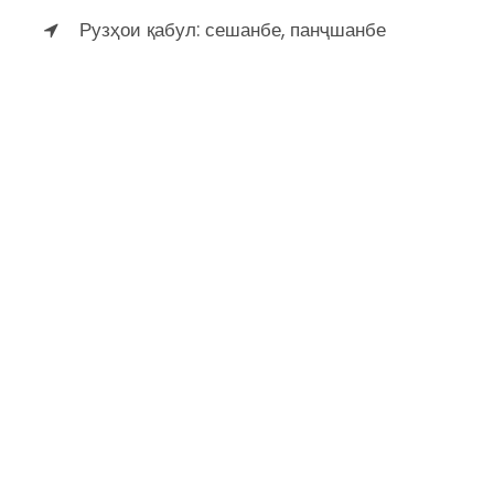
Рузҳои қабул: сешанбе, панҷшанбе