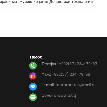
корҳои маъмурию хоҷагии Донишгоҳи технологии
Тамос
Телефон:
+992(37) 234-79-87
Факс:
+992(37) 234-79-88
E-mail:
rectorat-tut@mail.ru
Сомона:
www.tut.tj