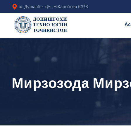
ш. Душанбе, кӯч. Н.Қаробоев 63/3
Ас
Мирзозода Мирз