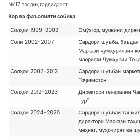
№117 тасдиқ гардидааст.
Кор ва фаъолияти соби
қ
а
Солҳои 1999-2002
Омўзгор, муовини дирек
Соли 2002-2007
Сардори шуъба, баъдан 
Маркази ҷумҳуриявии ко
маорифи Ҷумҳурии Тоҷи
Солҳои 2007-2012
Сардори шуъбаи маркет
Тоҷикистон
Солҳои 2012-2023
Директори генералии Ҷа
Тур”
Солҳои 2024-2026
Сардори шуъбаи ташкил
директори Маркази таҳи
меҳнат, муҳоҷират ва ш