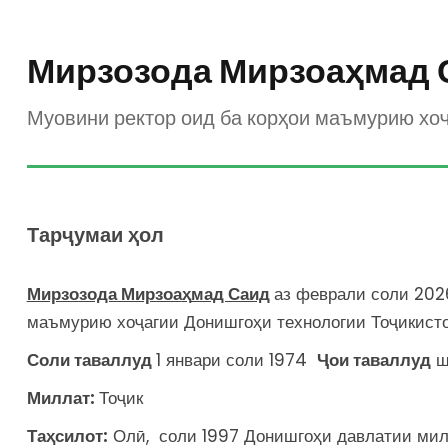
Мирзозода Мирзоаҳмад 
Муовини ректор оид ба корҳои маъмурию хоҷ
Тарҷумаи ҳол
Мирзозода Мирзоа
ҳ
мад Саид
аз феврали соли 20
маъмурию хоҷагии Донишгоҳи технологии Тоҷикист
Соли таваллуд
1 январи соли 1974
Ҷ
о
и таваллуд
ш
Миллат:
Тоҷик
Та
ҳ
силот:
Олӣ, соли 1997 Донишгоҳи давлатии ми