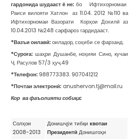
гардонида шудааст ё не:
бо Ифтихорномаи
Раиси вилояти Хатлон аз 11.04. 2012 №110 ва
Ифтихорномаи Вазорати Корҳои Дохилӣ аз
10.04.2013 №248 сарфароз гардидааст.
*Вазъи оилавӣ:
оиладор, соҳиби се фарзанд.
*Суроға:
шаҳри Душанбе, ноҳияи Сино, кучаи
Ҷ. Расулов 57/3 ҳуҷ.49
*
Телефон:
988773383. 907041212
*
Почтаи электронӣ:
anushervon.tj@mail.ru
Кор ва фаъолияти собиқа:
Солҳои
Донишҷӯи тибқи
квотаи
2008-2013
Президент
ӣ
Донишгоҳи