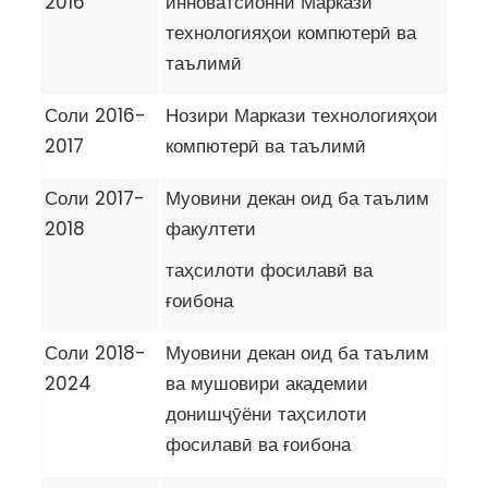
2016
инноватсионнӣ Маркази
технологияҳои компютерӣ ва
таълимӣ
Соли 2016-
Нозири Маркази технологияҳои
2017
компютерӣ ва таълимӣ
Соли 2017-
Муовини декан оид ба таълим
2018
факултети
таҳсилоти фосилавӣ ва
ғоибона
Соли 2018-
Муовини декан оид ба таълим
2024
ва мушовири академии
донишҷӯёни таҳсилоти
фосилавӣ ва ғоибона