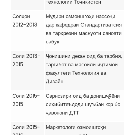
технологии Тоҷикистон
Солҳои
Мудири озмоишгоҳи нассоҷӣ
2012-2013
дар кафедраи Стандартизатсия
ва тарҳрезии маснуоти саноати
сабук
Соли 2013-
Ҷонишини декан оид ба тарбия,
2015
тарғибот ва масоили иҷтимоӣ
факултети Технология ва
Дизайн
Соли 2015-
Сарнозири оид ба донишҷӯёни
2015
сиҳибитеъдоди шуъбаи кор бо
ҷавонони ДТТ
Соли 2015-
Маркетологи озмоишгоҳи