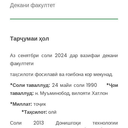
Декани факултет
Тарҷумаи ҳол
Аз сенятбри соли 2024 дар вазифаи декани
факултети
таҳсилоти фосилавӣ ва ғоибона кор мекунад.
*Соли таваллуд
:
24 майи соли 1990
*Ҷои
таваллуд
:
н. Муъминобод, вилояти Хатлон
*
Миллат:
тоҷик
*
Таҳсилот:
олӣ
Соли 2013 Донишгоҳи технологии