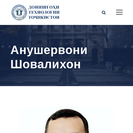
Анушервони
Шовалихон