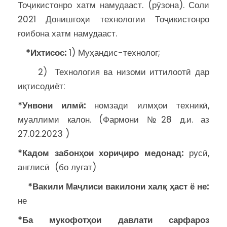
Тоҷикистонро хатм намудааст. (рӯзона). Соли
2021 Донишгоҳи технологии Тоҷикистонро
ғоибона хатм намудааст.
*
Ихтисос:
1) Муҳандис-технолог;
2) Технология ва низоми иттилоотӣ дар
иқтисодиёт:
*Унвони илмӣ:
номзади илмҳои техникӣ,
муаллими калон. (Фармони №28 д.и. аз
27.02.2023 )
*Кадом забонҳои хориҷиро медонад:
русӣ,
англисӣ (бо луғат)
*
Вакили Маҷлиси вакилони халқ ҳаст ё не:
не
*Ба мукофотҳои давлати сарфароз