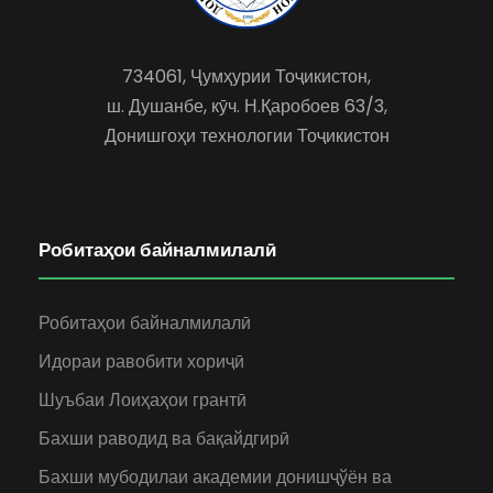
734061, Ҷумҳурии Тоҷикистон,
ш. Душанбе, кӯч. Н.Қаробоев 63/3,
Донишгоҳи технологии Тоҷикистон
Робитаҳои байналмилалӣ
Робитаҳои байналмилалӣ
Идораи равобити хориҷӣ
Шуъбаи Лоиҳаҳои грантӣ
Бахши раводид ва бақайдгирӣ
Бахши мубодилаи академии донишҷўён ва