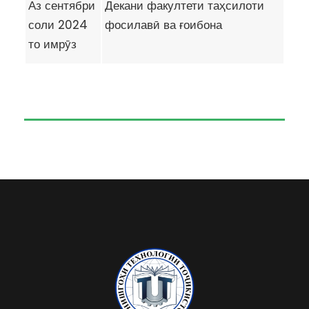
Аз сентябри
Декани факултети таҳсилоти
соли 2024
фосилавӣ ва ғоибона
то имрӯз