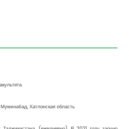
н
акультета.
. Муминабад, Хатлонская область
 Таджикистана. (ежедневно). В 2021 году заочно