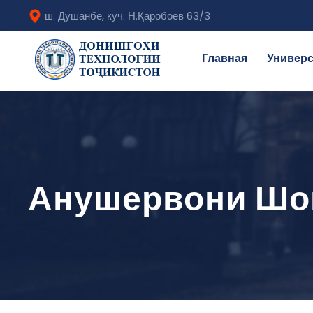
ш. Душанбе, кӯч. Н.Қаробоев 63/3
Главная
Универс
Анушервони Шо