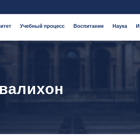
итет
Учебный процесс
Воспитание
Наука
И
валихон