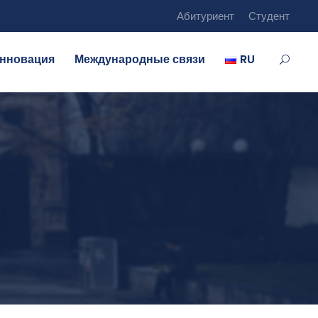
Абитуриент
Студент
нновация
Международные связи
RU