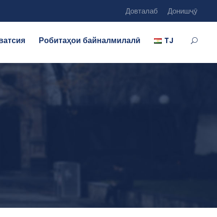
Довталаб
Донишҷӯ
ватсия
Робитаҳои байналмилалӣ
TJ