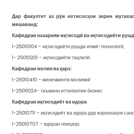
Дар факултет аз рӯи ихтисосҳои зерин мутаха
мешаванд:
Кафедраи назарияи иқтисодӣ ва иқтисодиёти руш
1-25010104 – иқтисодиёти рушди илмӣ-технологӣ;
1- 25010201 – иқтисодиёти таҳлилӣ.
Кафедраи молия ва қарз:
1-25010410 – менеҷменти молиявӣ
1-25011024- таъмини иттилоотии бизнес
Кафедраи иқтисодиёт ва идора
1-25010711 – иқтисодиёт ва идора дар корхонаҳои сано
1-25010707 – идораи лоиҳаҳо.