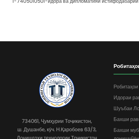
1-7405010501-идора ва дипломатияи истифодабарии 
Робитаҳо
Робитаҳои
Идораи ра
Шуъбаи Ло
Бахши рав
734061, Ҷумҳурии Тоҷикистон,
ш. Душанбе, кӯч. Н.Қаробоев 63/3,
Бахши муб
Донишгоҳи технологии Тоҷикистон
донишҷўён