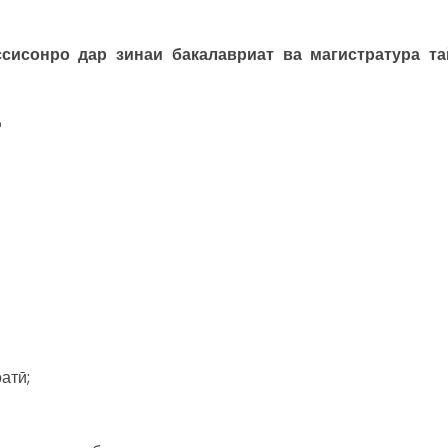
ссисонро дар зинаи бакалавриат ва магистратура та
д
атӣ;