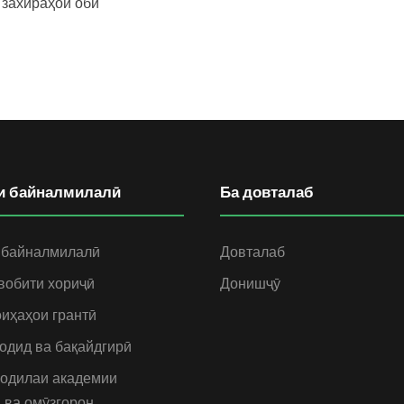
захираҳои оби
и байналмилалӣ
Ба довталаб
 байналмилалӣ
Довталаб
вобити хориҷӣ
Донишҷӯ
иҳаҳои грантӣ
одид ва бақайдгирӣ
одилаи академии
 ва омӯзгорон