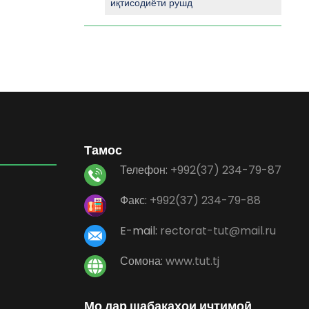
иқтисодиёти рушд
Тамос
Телефон:
+992(37) 234-79-87
Факс:
+992(37) 234-79-88
E-mail:
rectorat-tut@mail.ru
Сомона:
www.tut.tj
Мо дар шабакаҳои иҷтимоӣ