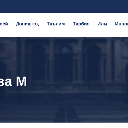
осӣ
Донишгоҳ
Таълим
Тарбия
Илм
Инно
ва М