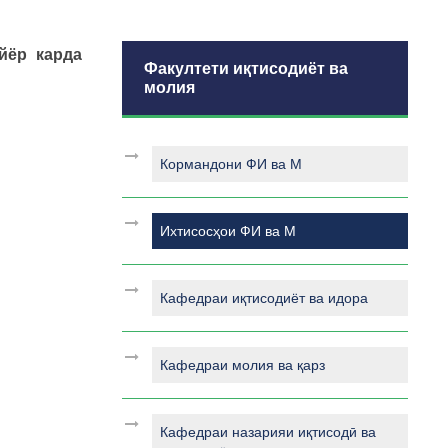
йёр карда
Факултети иқтисодиёт ва
молия
Кормандони ФИ ва М
Ихтисосҳои ФИ ва М
Кафедраи иқтисодиёт ва идора
Кафедраи молия ва қарз
Кафедраи назарияи иқтисодӣ ва