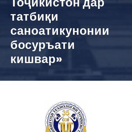
Тоҷикистон дар
татбиқи
саноатикунонии
босуръати
кишвар»