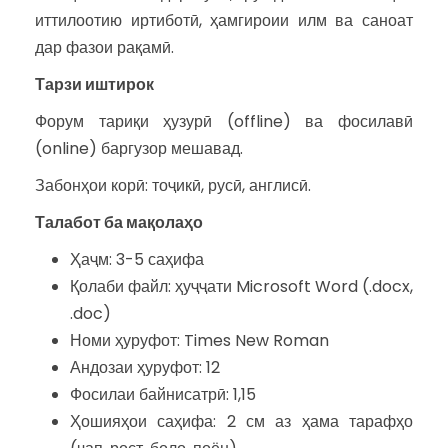
иттилоотию иртиботӣ, ҳамгироии илм ва саноат
дар фазои рақамӣ.
Тарзи иштирок
Форум тариқи ҳузурӣ (offline) ва фосилавӣ
(online) баргузор мешавад.
Забонҳои корӣ: тоҷикӣ, русӣ, англисӣ.
Талабот ба мақолаҳо
Ҳаҷм: 3-5 саҳифа
Қолаби файл: ҳуҷҷати Microsoft Word (.docx,
.doc)
Номи ҳуруфот: Times New Roman
Андозаи ҳуруфот: 12
Фосилаи байнисатрӣ: 1,15
Ҳошияҳои саҳифа: 2 см аз ҳама тарафҳо