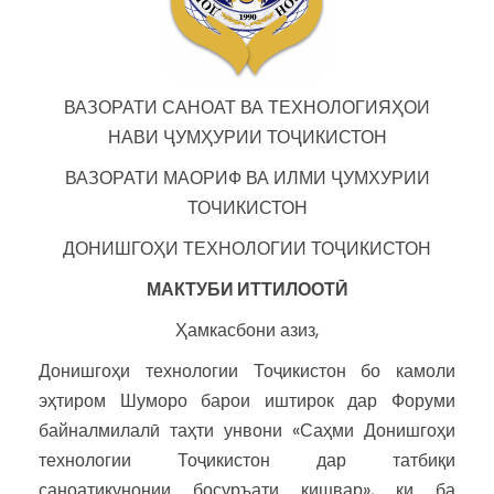
ВАЗОРАТИ САНОАТ ВА ТЕХНОЛОГИЯҲОИ
НАВИ ҶУМҲУРИИ ТОҶИКИСТОН
ВАЗОРАТИ МАОРИФ ВА ИЛМИ ҶУМХУРИИ
ТОЧИКИСТОН
ДОНИШГОҲИ ТЕХНОЛОГИИ ТОҶИКИСТОН
МАКТУБИ ИТТИЛООТӢ
Ҳамкасбони азиз,
Донишгоҳи технологии Тоҷикистон бо камоли
эҳтиром Шуморо барои иштирок дар Форуми
байналмилалӣ таҳти унвони «Саҳми Донишгоҳи
технологии Тоҷикистон дар татбиқи
саноатикунонии босуръати кишвар», ки ба