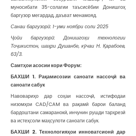
муносибати 35-солагии таъсисёбии Донишгоҳ
баргузор мегардад, даъват менамояд.
Санаи баргузорӣ: 1-уми ноябри соли 2025
Ҷойи баргузорӣ:
Донишгоҳи технологии
Тоҷикистон,
шаҳри Душанбе
, кӯчаи Н. Қарабоев,
63/3.
Самтҳои асосии кори
Ф
орум:
БАХШИ 1. Рақамисозии саноати нассоҷӣ ва
саноати сабук
Навовариҳо дар соҳаи нассоҷӣ, истифодаи
низомҳои CAD/CAM ва рақамӣ барои баланд
бардоштани самаранокӣ, инчунин рушди тарҳрезӣ
ва истеҳсоли маҳсулоти саноати сабук.
БАХШИ 2. Технологияҳои инноватсионӣ дар