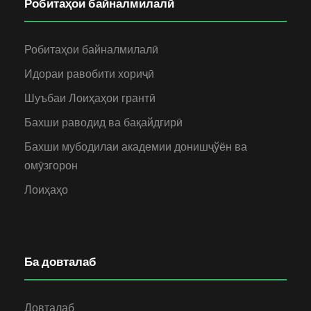
Робитаҳои байналмилалӣ
Робитаҳои байналмилалӣ
Идораи равобити хориҷӣ
Шуъбаи Лоиҳаҳои грантӣ
Бахши раводид ва бақайдгирӣ
Бахши мубодилаи академии донишҷўён ва
омӯзгорон
Лоиҳаҳо
Ба довталаб
Довталаб