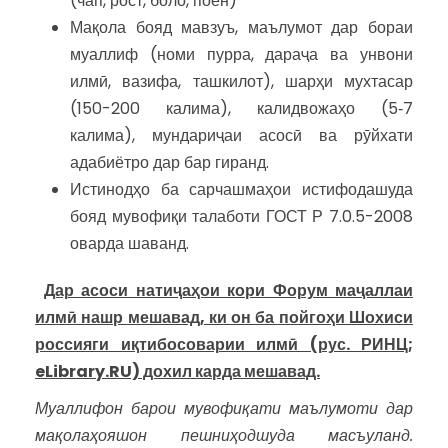
(чап, рост, боло, поён)
Мақола бояд мавзуъ, маълумот дар бораи
муаллиф (номи пурра, дараҷа ва унвони
илмӣ, вазифа, ташкилот), шарҳи мухтасар
(150-200 калима), калидвожаҳо (5‑7
калима), мундариҷаи асосӣ ва рӯйхати
адабиётро дар бар гиранд.
Истинодҳо ба сарчашмаҳои истифодашуда
бояд мувофиқи талаботи ГОСТ Р 7.0.5-2008
оварда шаванд.
Дар асоси натиҷаҳои кори Форум маҷаллаи
илмӣ нашр мешавад, ки он ба пойгоҳи Шохиси
россияги иқтибосоварии илмӣ (рус. РИНЦ;
eLibrary.RU) дохил карда мешавад.
Муаллифон барои мувофиқати маълумоти дар
мақолаҳояшон пешниҳодшуда масъуланд.