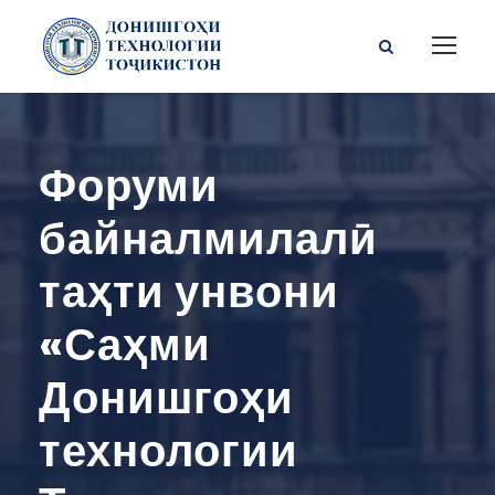
Форуми
байналмилалӣ
таҳти унвони
«Саҳми
Донишгоҳи
технологии