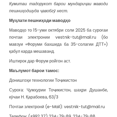
Кумитаи тадорукот барои мундариҷаи маводи
пешниҳодшуда ҷавобгӯ нест.
Муҳлати пешниҳоди маводҳо
Маводҳо то 15-уми октябри соли 2025 ба суроғаи
почтаи электронии vestnik-tut@mail.ru (бо
мавзуи «Форуми бахшида ба 35-солагии ДТТ»)
қабул карда мешаванд.
Иштирок дар Форум ройгон аст.
Маълумот барои
т
амос:
Донишгоҳи технологии Тоҷикистон
Суроға: Ҷумҳурии Тоҷикистон, шаҳри Душанбе,
кӯчаи Н. Қарабоева, 63/3
Почтаи электронӣ (e-Mail): vestnik-tut@mail.ru
Телефон: (+992 37) 234-79-89, 234-79-88