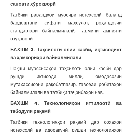
саноати хӯрокворӣ
Татбиқи равандҳои муосири истеҳсолӣ, баланд
бардоштани сифати маҳсулот, роҳандозии
стандартҳои байналмилалӣ, таъмини амнияти
озуқаворӣ.
БАХШИ 3. Таҳсилоти ол
ии касб
ӣ, иқтисодиёт
ва ҳамкориҳои байналмилалӣ
Нақши муассисаҳои таҳсилоти олии касбӣ дар
рушди иқтисоди миллӣ, омодасозии
мутахассисони рақобатпазир, тавсеаи робитаҳои
байналмилалӣ ва татбиқи таҷрибаҳои нав.
БАХШИ 4. Технологияҳои иттилоотӣ ва
табодули
рақамӣ
Татбиқи технологияҳои рақамӣ дар соҳаҳои
истеҳсолӣ ва идоракунӣ, рушди технологияҳои