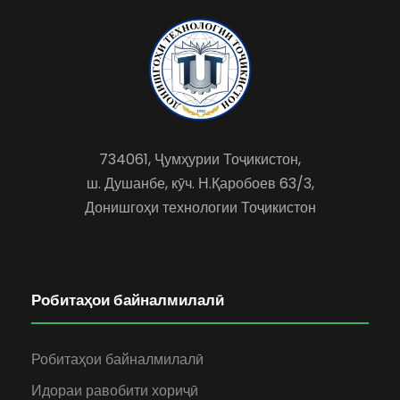
734061, Ҷумҳурии Тоҷикистон,
ш. Душанбе, кӯч. Н.Қаробоев 63/3,
Донишгоҳи технологии Тоҷикистон
Робитаҳои байналмилалӣ
Робитаҳои байналмилалӣ
Идораи равобити хориҷӣ