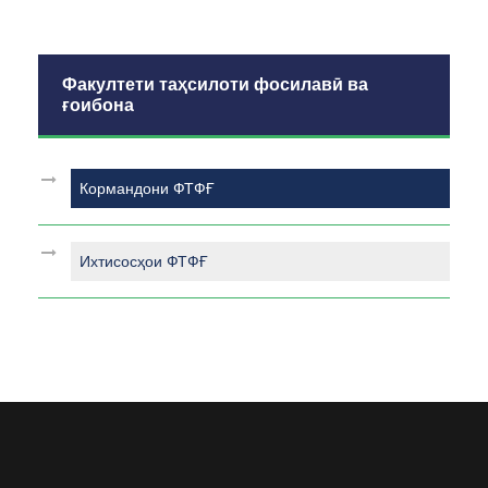
Факултети таҳсилоти фосилавӣ ва
ғоибона
Кормандони ФТФҒ
Ихтисосҳои ФТФҒ