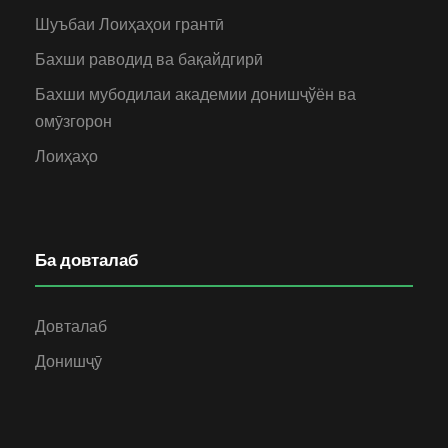
Шуъбаи Лоиҳаҳои грантӣ
Бахши раводид ва бақайдгирӣ
Бахши мубодилаи академии донишҷўён ва
омӯзгорон
Лоиҳаҳо
Ба довталаб
Довталаб
Донишҷӯ