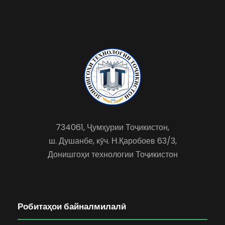
734061, Ҷумҳурии Тоҷикистон,
ш. Душанбе, кӯч. Н.Қаробоев 63/3,
Донишгоҳи технологии Тоҷикистон
Робитаҳои байналмилалӣ