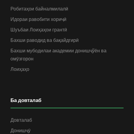
Робитаҳои байналмилалӣ
Идораи равобити хориҷӣ
Шуъбаи Лоиҳаҳои грантӣ
Бахши раводид ва бақайдгирӣ
Бахши мубодилаи академии донишҷўён ва
омӯзгорон
Лоиҳаҳо
Ба довталаб
Довталаб
Донишҷӯ