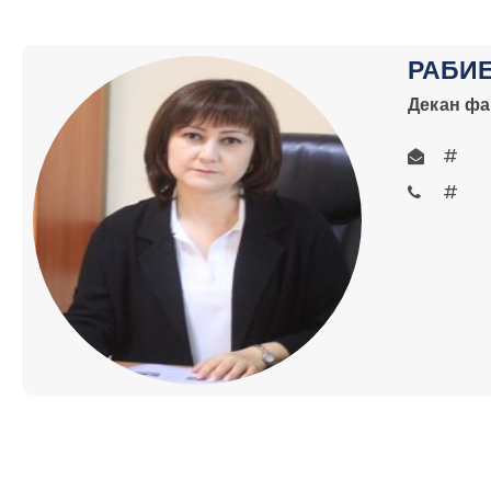
РАБИ
Декан фа
#
#