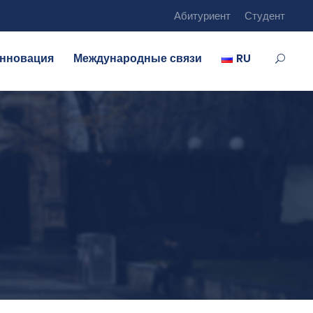
Абитуриент
Студент
нновация
Международные связи
RU