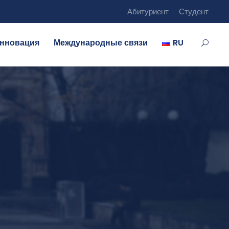
Абитуриент
Студент
нновация
Международные связи
RU