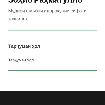
Мудири шуъбаи идоракунии сифати
таҳсилот
Тарҷумаи ҳол
Тарҷумаи ҳол