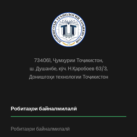
734061, Ҷумҳурии Тоҷикистон,
ш. Душанбе, кӯч. Н.Қаробоев 63/3,
Донишгоҳи технологии Тоҷикистон
Робитаҳои байналмилалӣ
Робитаҳои байналмилалӣ