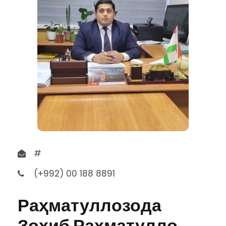
#
(+992) 00 188 8891
Раҳматуллозода
Зоҳиб Раҳматулло