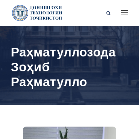
Раҳматуллозода
Зоҳиб
Раҳматулло