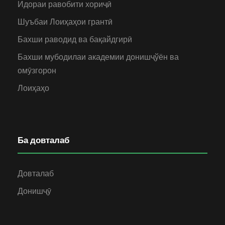
Идораи равобити хориҷӣ
Шуъбаи Лоиҳаҳои грантӣ
Бахши раводид ва бақайдгирӣ
Бахши мубодилаи академии донишҷўён ва
омӯзгорон
Лоиҳаҳо
Ба довталаб
Довталаб
Донишҷӯ