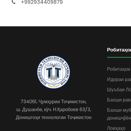
+992934409879
Робитаҳо
Робитаҳои
Идораи ра
Шуъбаи Ло
Бахши рав
734061, Ҷумҳурии Тоҷикистон,
ш. Душанбе, кӯч. Н.Қаробоев 63/3,
Бахши муб
Донишгоҳи технологии Тоҷикистон
донишҷўён
Лоиҳаҳо