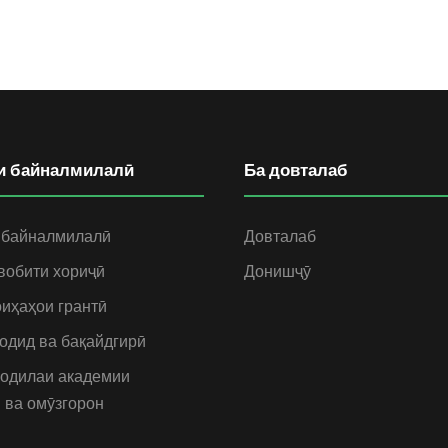
и байналмилалӣ
Ба довталаб
 байналмилалӣ
Довталаб
вобити хориҷӣ
Донишҷӯ
иҳаҳои грантӣ
одид ва бақайдгирӣ
одилаи академии
 ва омӯзгорон