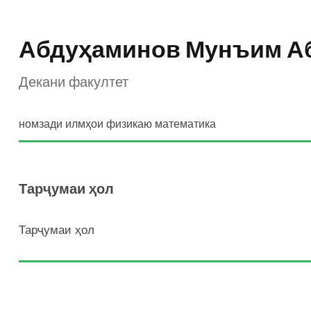
Абдуҳаминов Мунъим А
Декани факултет
номзади илмҳои физикаю математика
Тарҷумаи ҳол
Тарҷумаи ҳол