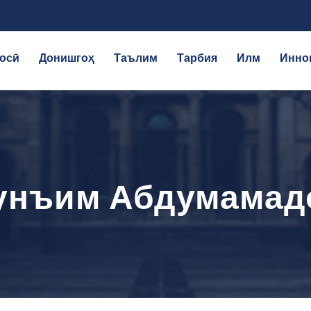
осӣ
Донишгоҳ
Таълим
Тарбия
Илм
Инно
унъим Абдумамад