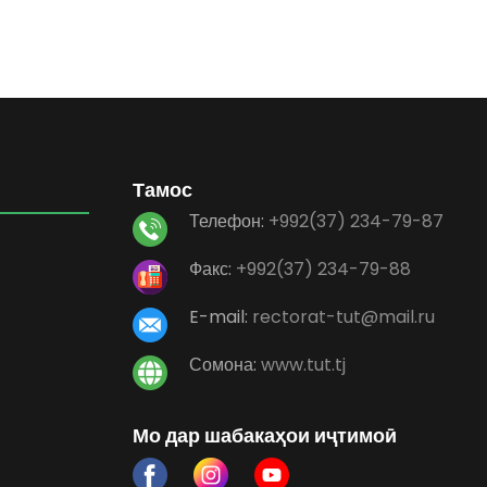
Тамос
Телефон:
+992(37) 234-79-87
Факс:
+992(37) 234-79-88
E-mail:
rectorat-tut@mail.ru
Сомона:
www.tut.tj
Мо дар шабакаҳои иҷтимоӣ