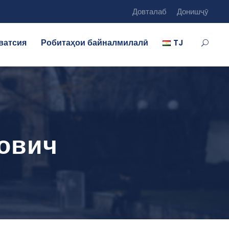
Довталаб
Донишҷӯ
ватсия
Робитаҳои байналмилалӣ
TJ
ович