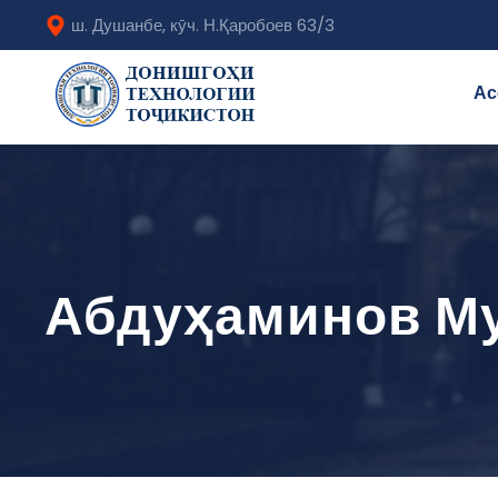
ш. Душанбе, кӯч. Н.Қаробоев 63/3
Ас
Абдуҳаминов М